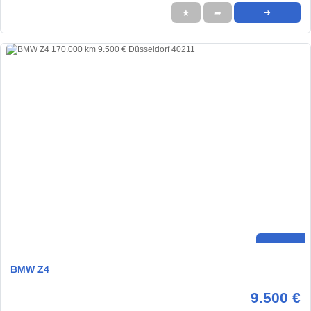
★
➦
➜
BMW Z4
9.500 €