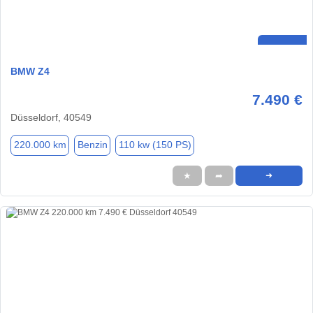
BMW Z4
7.490 €
Düsseldorf, 40549
220.000 km
Benzin
110 kw (150 PS)
★
➦
➜