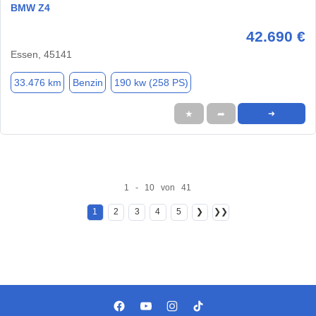
BMW Z4
42.690 €
Essen, 45141
33.476 km
Benzin
190 kw (258 PS)
★
➦
➜
1 - 10 von 41
1
2
3
4
5
❯
❯❯