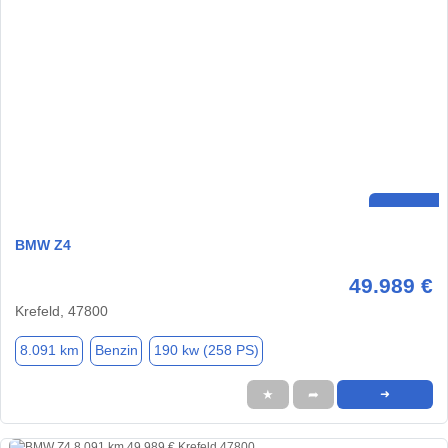
BMW Z4
49.989 €
Krefeld, 47800
8.091 km
Benzin
190 kw (258 PS)
★
➦
➜