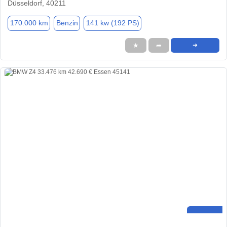
Düsseldorf, 40211
170.000 km
Benzin
141 kw (192 PS)
★
➦
➜