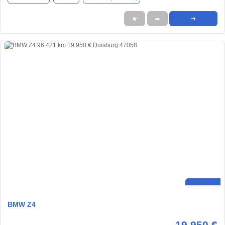
★
➦
➜
BMW Z4
19.950 €