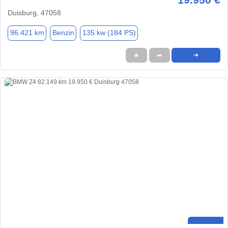
Duisburg, 47058
96.421 km
Benzin
135 kw (184 PS)
★
➦
➜