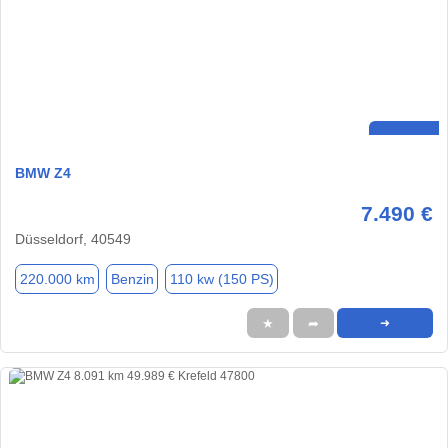
BMW Z4
7.490 €
Düsseldorf, 40549
220.000 km
Benzin
110 kw (150 PS)
★
➦
➜