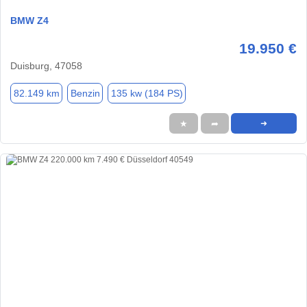
BMW Z4
19.950 €
Duisburg, 47058
82.149 km
Benzin
135 kw (184 PS)
★
➦
➜