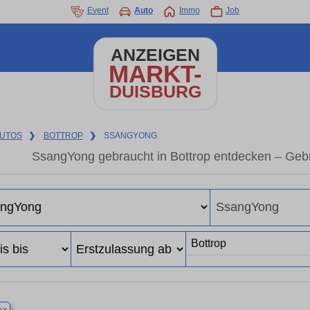
Event
Auto
Immo
Job
ANZEIGEN
MARKT-
DUISBURG
UTOS
❯
BOTTROP
❯
SSANGYONG
SsangYong gebraucht in Bottrop entdecken – Geb
×