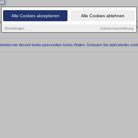
p
Finden Sie in Bottrop Ihren gebrauchten SsangYong 
Alle Cookies akzeptieren
Alle Cookies ablehnen
en Sie in Bottrop gebrauchte SsangYong Fahrzeuge. Von Kleinwagen bis hin zum
in Bottrop von privat und vom H
Einstellungen
Datenschutzerklärung
onnten wir derzeit keine passenden Autos finden. Schauen Sie bald wieder vorb