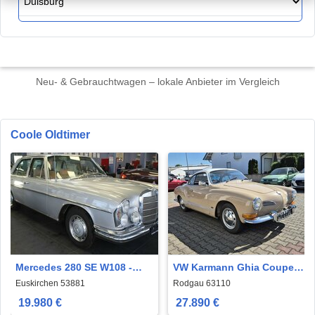
Neu- & Gebrauchtwagen – lokale Anbieter im Vergleich
Coole Oldtimer
Mercedes 280 SE W108 -
VW Karmann Ghia Coupe
OLDTIMER
schönes restauriertes
Euskirchen 53881
Rodgau 63110
Coupe
19.980 €
27.890 €