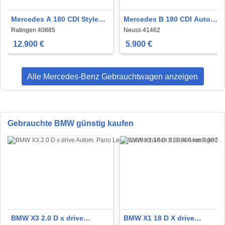
Mercedes A 180 CDI Style
Mercedes B 180 CDI Autom
Sportsitze Klima Navi Alu
Navi Lamellendach Klima
Ratingen 40885
Neuss 41462
Kamera
SHZ PDC
12.900 €
5.900 €
Alle Mercedes-Benz Gebrauchtwagen anzeigen
Gebrauchte BMW günstig kaufen
BMW X3 2.0 D x drive
BMW X1 18 D X drive