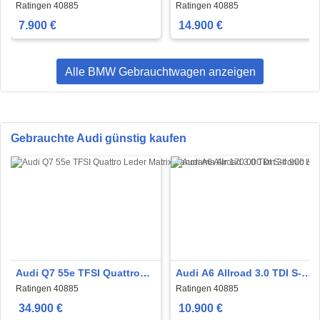
Autom. Pano Leder
Avantage Sportsitzei AHK
Ratingen 40885
Ratingen 40885
Lachschäden
PDC DAB
7.900 €
14.900 €
Alle BMW Gebrauchtwagen anzeigen
Gebrauchte Audi günstig kaufen
Audi Q7 55e TFSI Quattro
Audi A6 Allroad 3.0 TDI S-
Leder Matrix Panorama Air
tronic Leder Navi Xenon 19
Ratingen 40885
Ratingen 40885
´´
34.900 €
10.900 €