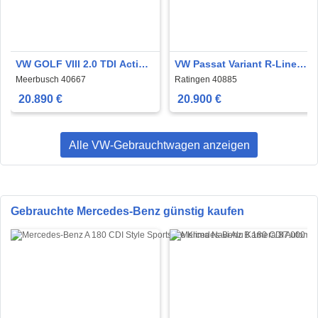
VW GOLF VIII 2.0 TDI Active
VW Passat Variant R-Line
+Ambiente+CarPlay+Navi+
2.0 TDI DSG Leder Navi LED
Meerbusch 40667
Ratingen 40885
20.890 €
20.900 €
Alle VW-Gebrauchtwagen anzeigen
Gebrauchte Mercedes-Benz günstig kaufen