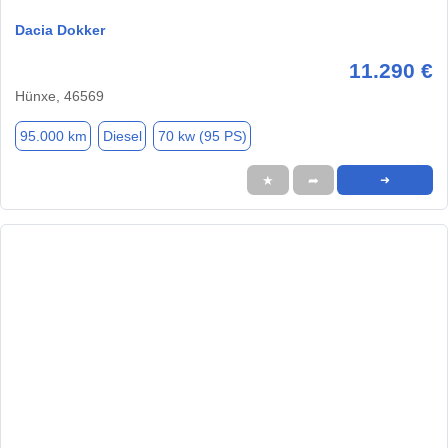
Dacia Dokker
11.290 €
Hünxe, 46569
95.000 km
Diesel
70 kw (95 PS)
★
➦
➜