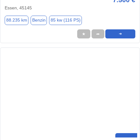
Essen, 45145
88.235 km
Benzin
85 kw (116 PS)
★
➦
➜