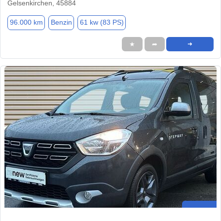
Gelsenkirchen, 45884
96.000 km
Benzin
61 kw (83 PS)
★
➦
➜