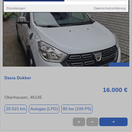
Einstellungen
Datenschutzerklärung
Dacia Dokker
16.000 €
Oberhausen, 46145
29.515 km
Autogas (LPG)
80 kw (109 PS)
★
➦
➜