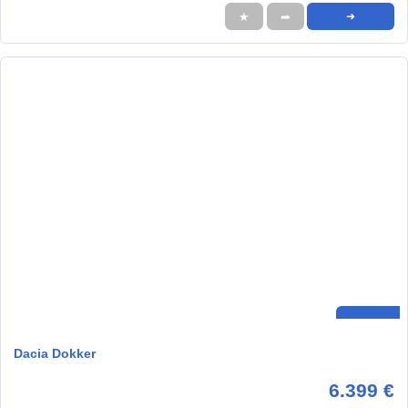
★
➦
➜
Dacia Dokker
6.399 €