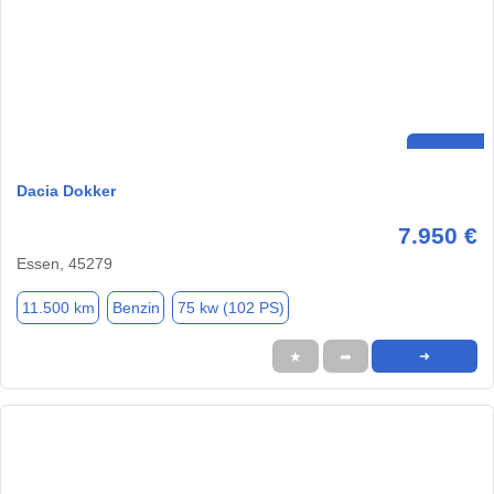
Dacia Dokker
7.950 €
Essen, 45279
11.500 km
Benzin
75 kw (102 PS)
★
➦
➜