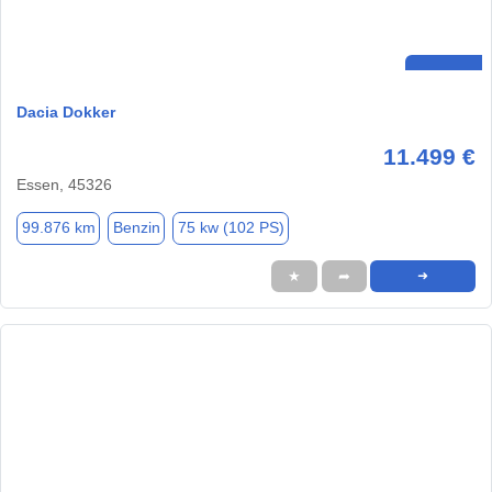
Dacia Dokker
11.499 €
Essen, 45326
99.876 km
Benzin
75 kw (102 PS)
★
➦
➜