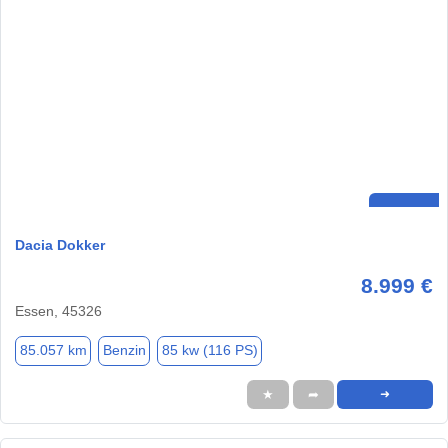
Dacia Dokker
8.999 €
Essen, 45326
85.057 km
Benzin
85 kw (116 PS)
★
➦
➜