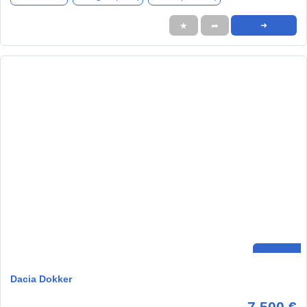
★
➦
➜
Dacia Dokker
7.500 €