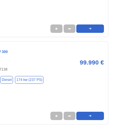
★
➦
➜
V 300
99.990 €
47138
Diesel
174 kw (237 PS)
★
➦
➜