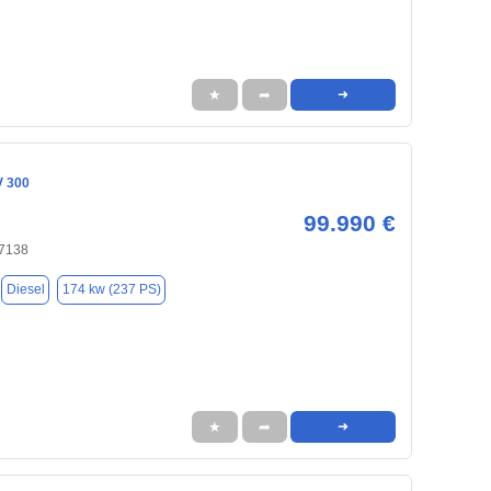
★
➦
➜
V 300
99.990 €
47138
Diesel
174 kw (237 PS)
★
➦
➜