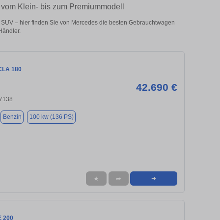
– vom Klein- bis zum Premiummodell
 SUV – hier finden Sie von Mercedes die besten Gebrauchtwagen
Händler.
CLA 180
42.690 €
47138
Benzin
100 kw (136 PS)
★
➦
➜
E 200