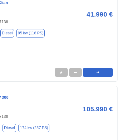
itan
41.990 €
47138
Diesel
85 kw (116 PS)
★
➦
➜
V 300
105.990 €
47138
Diesel
174 kw (237 PS)