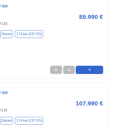
V 300
89.990 €
47138
Diesel
174 kw (237 PS)
★
➦
➜
V 300
107.990 €
47138
Diesel
174 kw (237 PS)