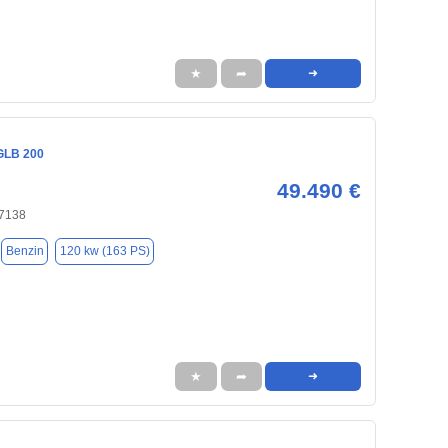
★
➦
➜
GLB 200
49.490 €
47138
Benzin
120 kw (163 PS)
★
➦
➜