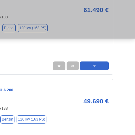
61.490 €
47138
Diesel
120 kw (163 PS)
★
➦
➜
CLA 200
49.690 €
47138
Benzin
120 kw (163 PS)