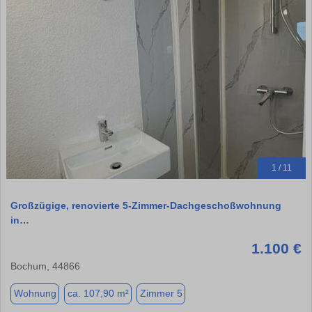
1 / 11
Großzügige, renovierte 5-Zimmer-Dachgeschoßwohnung
in…
1.100 €
Bochum, 44866
Wohnung
ca. 107,90 m²
Zimmer 5