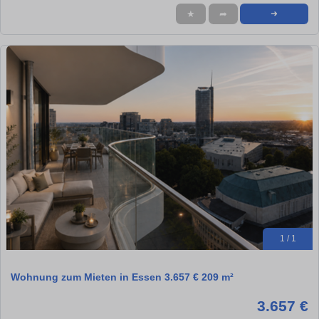
★
➦
➜
1 / 1
Wohnung zum Mieten in Essen 3.657 € 209 m²
3.657 €