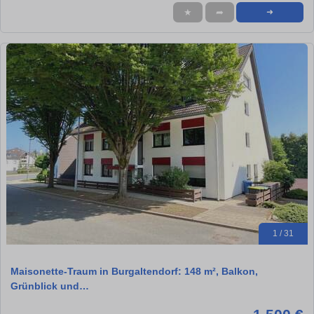
★
➦
➜
1 / 31
Maisonette-Traum in Burgaltendorf: 148 m², Balkon,
Grünblick und…