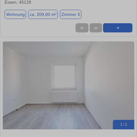
Essen, 45128
Wohnung
ca. 209,00 m²
Zimmer 5
★
➦
➜
1 / 1