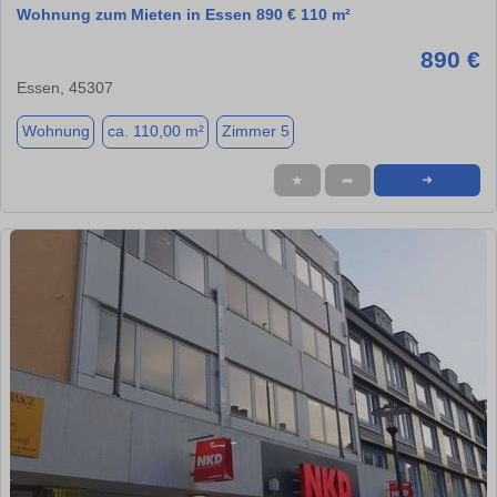
Wohnung zum Mieten in Essen 890 € 110 m²
890 €
Essen, 45307
Wohnung
ca. 110,00 m²
Zimmer 5
★
➦
➜