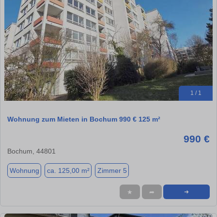
1 / 1
Wohnung zum Mieten in Bochum 990 € 125 m²
990 €
Bochum, 44801
Wohnung
ca. 125,00 m²
Zimmer 5
★
➦
➜