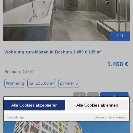
1 / 1
Wohnung zum Mieten in Bochum 1.450 € 135 m²
1.450 €
Bochum, 44787
Wohnung
ca. 135,00 m²
Zimmer 5
★
➦
➜
Alle Cookies akzeptieren
Alle Cookies ablehnen
Einstellungen
Datenschutzerklärung