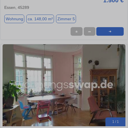
1.500 €
Essen, 45289
Wohnung
ca. 148,00 m²
Zimmer 5
★
➦
➜
1 / 1