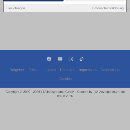
bald wieder vorbei!
Einstellungen
Datenschutzerklärung
Ratgeber
Presse
Lokales
Über Uns
Impressum
Datenschutz
Cookies
Copyright © 2000 - 2026 | 1A Infosysteme GmbH | Content by: 1A-Anzeigenmarkt.de
09.08.2026