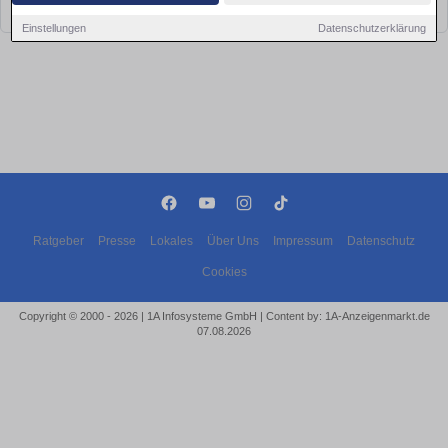
bald wieder vorbei!
Einstellungen
Datenschutzerklärung
Ratgeber
Presse
Lokales
Über Uns
Impressum
Datenschutz
Cookies
Copyright © 2000 - 2026 | 1A Infosysteme GmbH | Content by: 1A-Anzeigenmarkt.de
07.08.2026