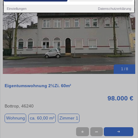
Einstellungen
Datenschutzerklärung
1 / 8
Eigentumswohnung 2½Zi. 60m²
98.000 €
Bottrop, 46240
Wohnung
ca. 60,00 m²
Zimmer 1
★
➦
➜