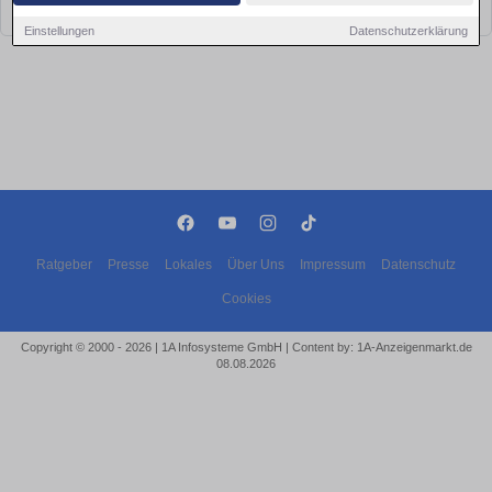
bald wieder vorbei!
Einstellungen
Datenschutzerklärung
Ratgeber
Presse
Lokales
Über Uns
Impressum
Datenschutz
Cookies
Copyright © 2000 - 2026 | 1A Infosysteme GmbH | Content by: 1A-Anzeigenmarkt.de
08.08.2026