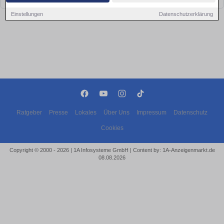
Einstellungen
Datenschutzerklärung
Ratgeber
Presse
Lokales
Über Uns
Impressum
Datenschutz
Cookies
Copyright © 2000 - 2026 | 1A Infosysteme GmbH | Content by: 1A-Anzeigenmarkt.de
08.08.2026