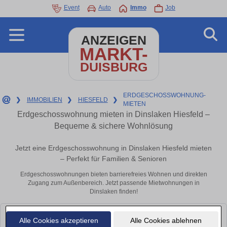
Event
Auto
Immo
Job
ANZEIGEN
MARKT-
DUISBURG
ERDGESCHOSSWOHNUNG-
❯
IMMOBILIEN
❯
HIESFELD
❯
MIETEN
Erdgeschosswohnung mieten in Dinslaken Hiesfeld –
Bequeme & sichere Wohnlösung
Jetzt eine Erdgeschosswohnung in Dinslaken Hiesfeld mieten
– Perfekt für Familien & Senioren
Erdgeschosswohnungen bieten barrierefreies Wohnen und direkten
Zugang zum Außenbereich. Jetzt passende Mietwohnungen in
Dinslaken finden!
Leider konnten wir derzeit keine passenden Objekte finden. Schauen Sie
Alle Cookies akzeptieren
Alle Cookies ablehnen
bald wieder vorbei!