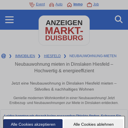
Event
Auto
Immo
Job
ANZEIGEN
MARKT-
DUISBURG
❯
IMMOBILIEN
❯
HIESFELD
❯
NEUBAUWOHNUNG-MIETEN
Neubauwohnung mieten in Dinslaken Hiesfeld –
Hochwertig & energieeffizient
Jetzt eine Neubauwohnung in Dinslaken Hiesfeld mieten –
Stilvolles & nachhaltiges Wohnen
Genieße modernen Wohnkomfort in einer Neubauwohnung! Jetzt
Erstbezug- und Neubauwohnungen zur Miete in Dinslaken entdecken.
Leider konnten wir derzeit keine passenden Objekte finden. Schauen Sie
bald wieder vorbei!
Alle Cookies akzeptieren
Alle Cookies ablehnen