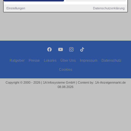
Einstellungen
Datenschutzerklärung
Ratgeber
Presse
Lokales
Über Uns
Impressum
Datenschutz
Cookies
Copyright © 2000 - 2026 | 1A Infosysteme GmbH | Content by: 1A-Anzeigenmarkt.de
08.08.2026