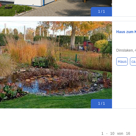
1 / 1
Haus zum K
Dinslaken,
Haus
ca
1 / 1
1 - 10 von 16