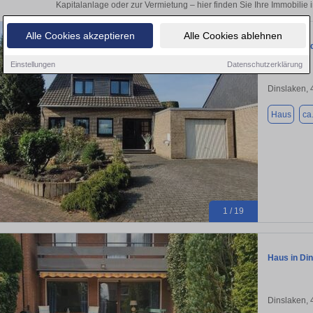
Kapitalanlage oder zur Vermietung – hier finden Sie Ihre Immobilie
Alle Cookies akzeptieren
Alle Cookies ablehnen
Freistehen
Einstellungen
Datenschutzerklärung
Dinslaken,
Haus
ca
1 / 19
Haus in Din
Dinslaken,