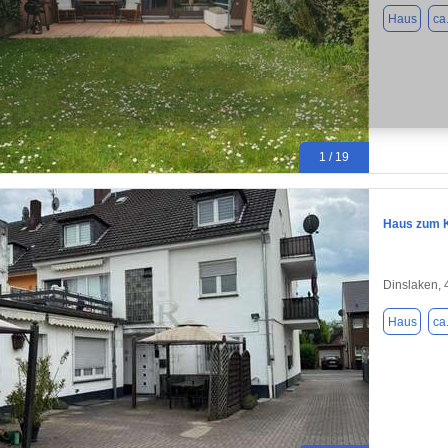
Haus
ca
1 / 19
Haus zum K
Dinslaken,
Haus
ca