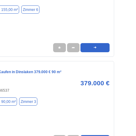
. 155,00 m²
Zimmer 6
★
➦
➜
aufen in Dinslaken 379.000 € 90 m²
379.000 €
 46537
. 90,00 m²
Zimmer 3