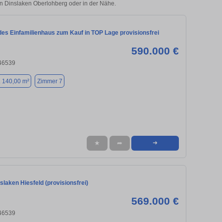
 in Dinslaken Oberlohberg oder in der Nähe.
des Einfamilienhaus zum Kauf in TOP Lage provisionsfrei
590.000 €
 46539
. 140,00 m²
Zimmer 7
★
➦
➜
slaken Hiesfeld (provisionsfrei)
569.000 €
 46539