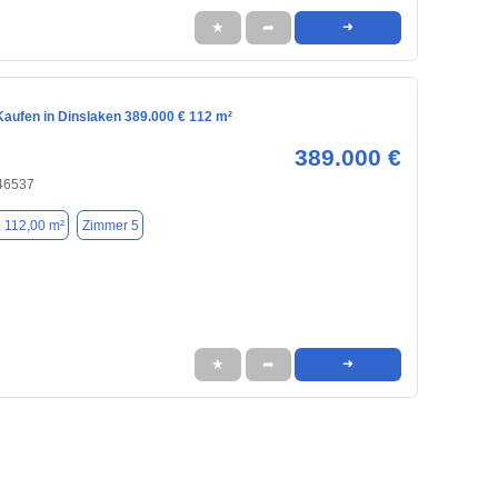
★
➦
➜
aufen in Dinslaken 389.000 € 112 m²
389.000 €
 46537
. 112,00 m²
Zimmer 5
★
➦
➜