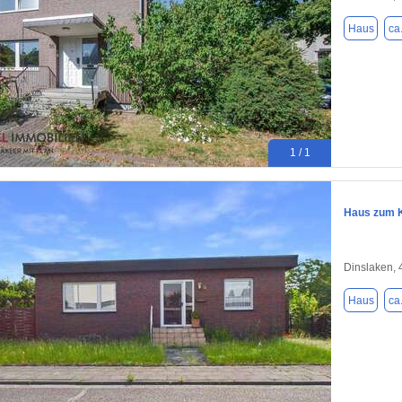
Haus
ca
1 / 1
Haus zum K
Dinslaken,
Haus
ca