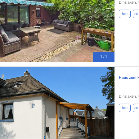
Dinslaken,
Haus
ca
1 / 1
Haus zum K
Dinslaken,
Haus
ca