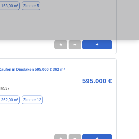
. 153,00 m²
Zimmer 5
★
➦
➜
aufen in Dinslaken 595.000 € 362 m²
595.000 €
 46537
. 362,00 m²
Zimmer 12
★
➦
➜