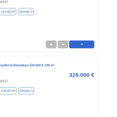
 46537
. 113,00 m²
Zimmer 3
★
➦
➜
aufen in Dinslaken 329.000 € 108 m²
329.000 €
 46537
. 108,00 m²
Zimmer 5