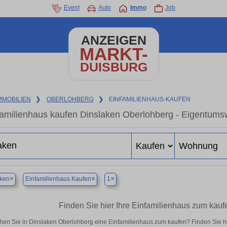
Event
Auto
Immo
Job
ANZEIGEN
MARKT-
DUISBURG
MMOBILIEN
❯
OBERLOHBERG
❯
EINFAMILIENHAUS-KAUFEN
familienhaus kaufen Dinslaken Oberlohberg - Eigentums
×
×
×
aken
Einfamilienhaus Kaufen
1
Finden Sie hier Ihre Einfamilienhaus zum kauf
hen Sie in Dinslaken Oberlohberg eine Einfamilienhaus zum kaufen? Finden Sie h