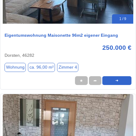
1 / 9
Eigentumswohnung Maisonette 96m2 eigener Eingang
250.000 €
Dorsten, 46282
Wohnung
ca. 96,00 m²
Zimmer 4
★
➦
➜