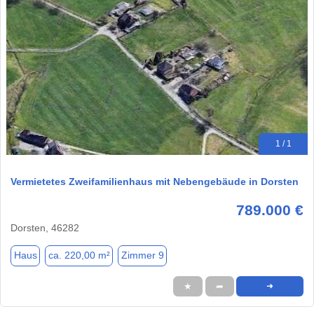
1 / 1
Vermietetes Zweifamilienhaus mit Nebengebäude in Dorsten
789.000 €
Dorsten, 46282
Haus
ca. 220,00 m²
Zimmer 9
★
➦
➜