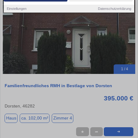
Einstellungen
Datenschutzerklärung
1 / 4
Familienfreundliches RMH in Bestlage von Dorsten
395.000 €
Dorsten, 46282
Haus
ca. 102,00 m²
Zimmer 4
★
➦
➜