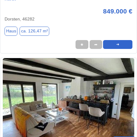
849.000 €
Dorsten, 46282
Haus
ca. 126,47 m²
★
➦
➜