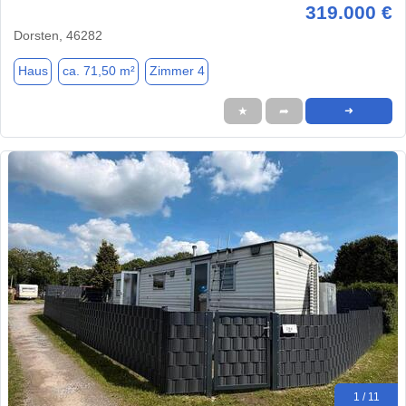
319.000 €
Dorsten, 46282
Haus
ca. 71,50 m²
Zimmer 4
★
➦
➜
1 / 11