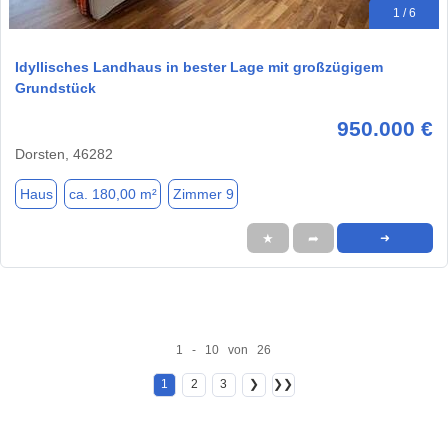
1 / 6
Idyllisches Landhaus in bester Lage mit großzügigem
Grundstück
950.000 €
Dorsten, 46282
Haus
ca. 180,00 m²
Zimmer 9
★
➦
➜
1 - 10 von 26
1
2
3
❯
❯❯