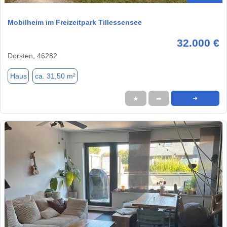
Mobilheim im Freizeitpark Tillessensee
32.000 €
Dorsten, 46282
Haus
ca. 31,50 m²
★
➦
➜