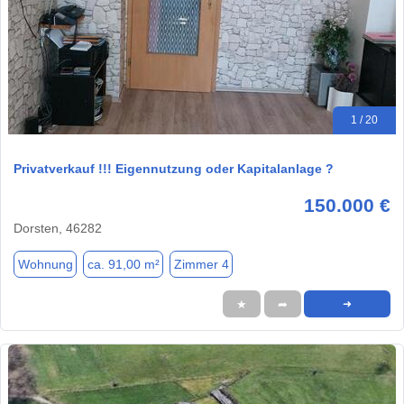
1 / 20
Privatverkauf !!! Eigennutzung oder Kapitalanlage ?
150.000 €
Dorsten, 46282
Wohnung
ca. 91,00 m²
Zimmer 4
★
➦
➜