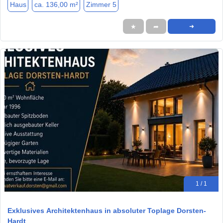
Haus
ca. 136,00 m²
Zimmer 5
★
➦
➜
1 / 1
Exklusives Architektenhaus in absoluter Toplage Dorsten-
Hardt