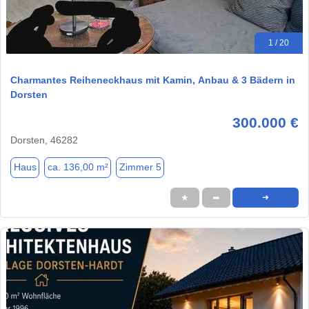
1 / 20
Charmantes Reiheneckhaus mit Kamin, Anbau & 3 Bädern in
Dorsten
300.000 €
Dorsten, 46282
Haus
ca. 136,00 m²
Zimmer 5
★
➦
➜