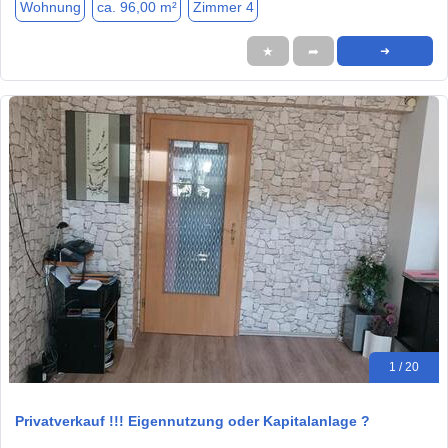
Wohnung
ca. 96,00 m²
Zimmer 4
★
➦
➜
1 / 20
Privatverkauf !!! Eigennutzung oder Kapitalanlage ?