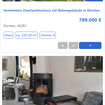
Vermietetes Zweifamilienhaus mit Nebengebäude in Dorsten
789.000 €
Dorsten, 46282
Haus
ca. 220,00 m²
Zimmer 9
★
➦
➜