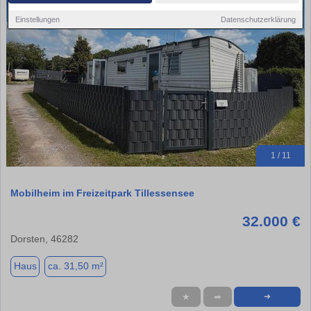
Einstellungen
Datenschutzerklärung
1 / 11
Mobilheim im Freizeitpark Tillessensee
32.000 €
Dorsten, 46282
Haus
ca. 31,50 m²
★
➦
➜