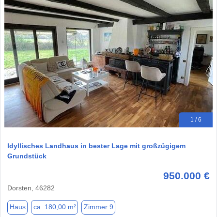
1 / 6
Idyllisches Landhaus in bester Lage mit großzügigem
Grundstück
950.000 €
Dorsten, 46282
Haus
ca. 180,00 m²
Zimmer 9