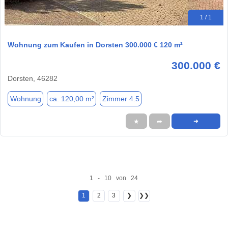
1 / 1
Wohnung zum Kaufen in Dorsten 300.000 € 120 m²
300.000 €
Dorsten, 46282
Wohnung
ca. 120,00 m²
Zimmer 4.5
★
➦
➜
1 - 10 von 24
1
2
3
❯
❯❯