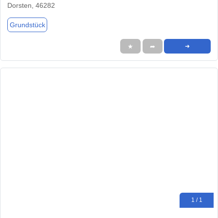
Dorsten, 46282
Grundstück
★
➦
➜
1 / 1