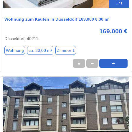
1 / 1
Wohnung zum Kaufen in Düsseldorf 169.000 € 30 m²
169.000 €
Düsseldorf, 40211
Wohnung
ca. 30,00 m²
Zimmer 1
★
➦
➜