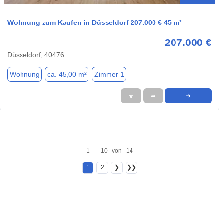
Wohnung zum Kaufen in Düsseldorf 207.000 € 45 m²
207.000 €
Düsseldorf, 40476
Wohnung
ca. 45,00 m²
Zimmer 1
★
➦
➜
1 - 10 von 14
1
2
❯
❯❯