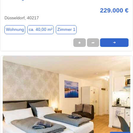
229.000 €
Düsseldorf, 40217
Wohnung
ca. 40,00 m²
Zimmer 1
★
➦
➜