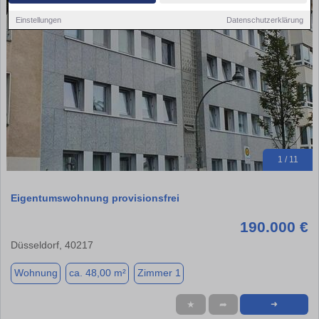
Einstellungen
Datenschutzerklärung
1 / 11
Eigentumswohnung provisionsfrei
190.000 €
Düsseldorf, 40217
Wohnung
ca. 48,00 m²
Zimmer 1
★
➦
➜