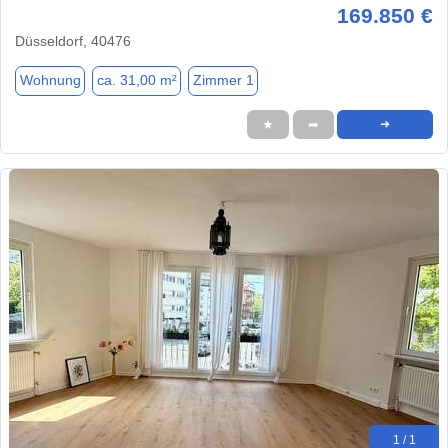
169.850 €
Düsseldorf, 40476
Wohnung
ca. 31,00 m²
Zimmer 1
★
➦
➜
1 / 1