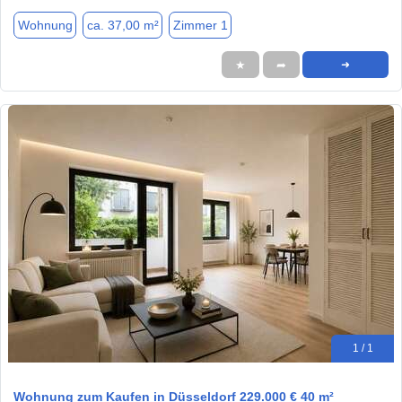
Wohnung
ca. 37,00 m²
Zimmer 1
★
➦
➜
1 / 1
Wohnung zum Kaufen in Düsseldorf 229.000 € 40 m²