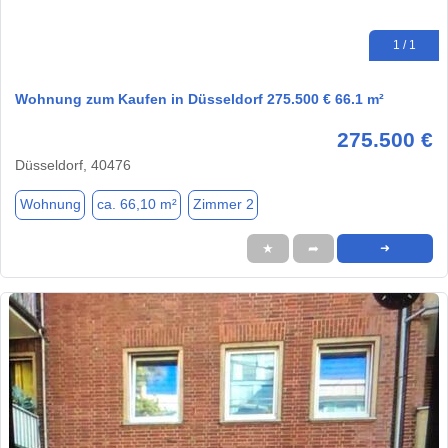
1 / 1
Wohnung zum Kaufen in Düsseldorf 275.500 € 66.1 m²
275.500 €
Düsseldorf, 40476
Wohnung
ca. 66,10 m²
Zimmer 2
★
➦
➜