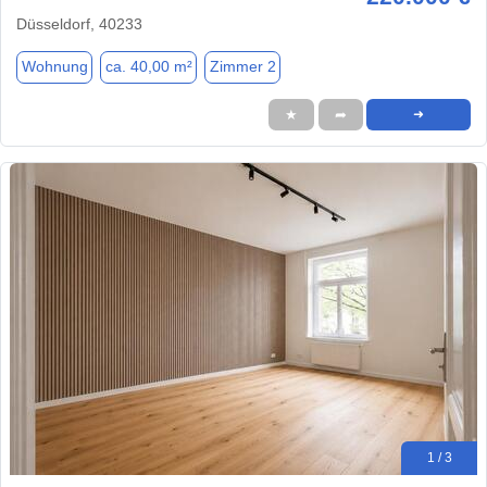
Düsseldorf, 40233
Wohnung
ca. 40,00 m²
Zimmer 2
★
➦
➜
1 / 3