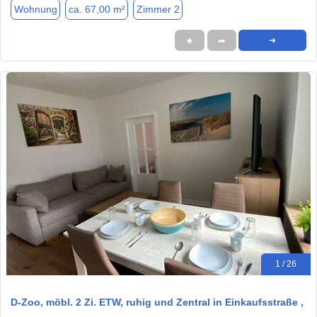
Wohnung
ca. 67,00 m²
Zimmer 2
★
➦
➜
1 / 26
D-Zoo, möbl. 2 Zi. ETW, ruhig und Zentral in Einkaufsstraße ,
…