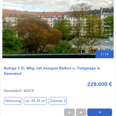
1 / 14
Ruhige 2 Zi- Whg. mit riesigem Balkon u. Tiefgarage in
Derendorf
229.000 €
Düsseldorf, 40476
Wohnung
ca. 49,35 m²
Zimmer 2
★
➦
➜