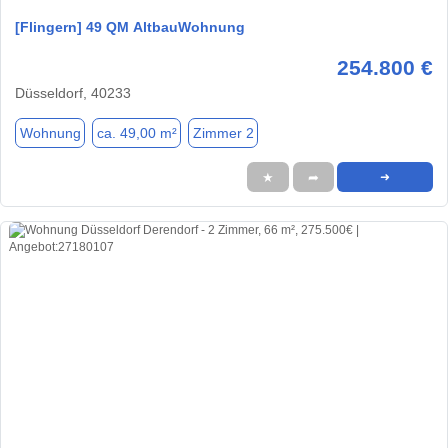
[Flingern] 49 QM AltbauWohnung
254.800 €
Düsseldorf, 40233
Wohnung
ca. 49,00 m²
Zimmer 2
★
➦
➜