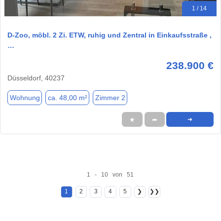
1 / 14
D-Zoo, möbl. 2 Zi. ETW, ruhig und Zentral in Einkaufsstraße ,
…
238.900 €
Düsseldorf, 40237
Wohnung
ca. 48,00 m²
Zimmer 2
★
➦
➜
1 - 10 von 51
1
2
3
4
5
❯
❯❯