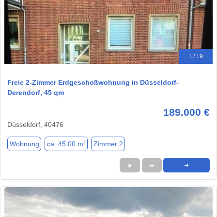
1 / 19
Freie 2-Zimmer Erdgeschoßwohnung in Düsseldorf-
Derendorf, 45 qm
189.000 €
Düsseldorf, 40476
Wohnung
ca. 45,00 m²
Zimmer 2
★
➦
➜