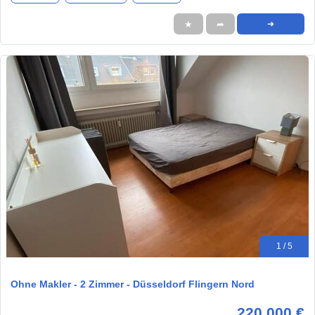
★
➦
➜
1 / 5
Ohne Makler - 2 Zimmer - Düsseldorf Flingern Nord
220.000 €