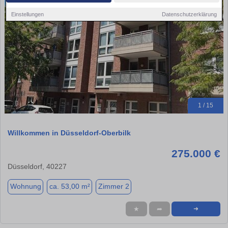
Einstellungen
Datenschutzerklärung
1 / 15
Willkommen in Düsseldorf-Oberbilk
275.000 €
Düsseldorf, 40227
Wohnung
ca. 53,00 m²
Zimmer 2
★
➦
➜