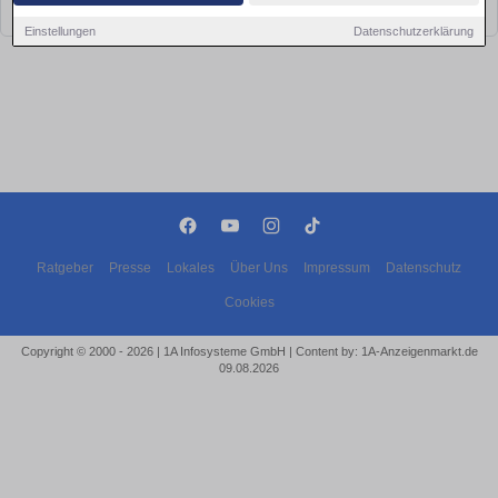
bald wieder vorbei!
Einstellungen
Datenschutzerklärung
Ratgeber
Presse
Lokales
Über Uns
Impressum
Datenschutz
Cookies
Copyright © 2000 - 2026 | 1A Infosysteme GmbH | Content by: 1A-Anzeigenmarkt.de
09.08.2026