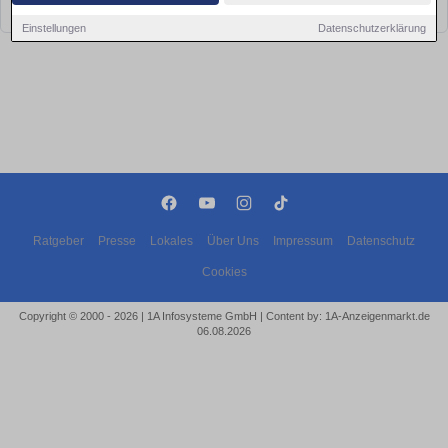
bald wieder vorbei!
Einstellungen
Datenschutzerklärung
Ratgeber
Presse
Lokales
Über Uns
Impressum
Datenschutz
Cookies
Copyright © 2000 - 2026 | 1A Infosysteme GmbH | Content by: 1A-Anzeigenmarkt.de
06.08.2026