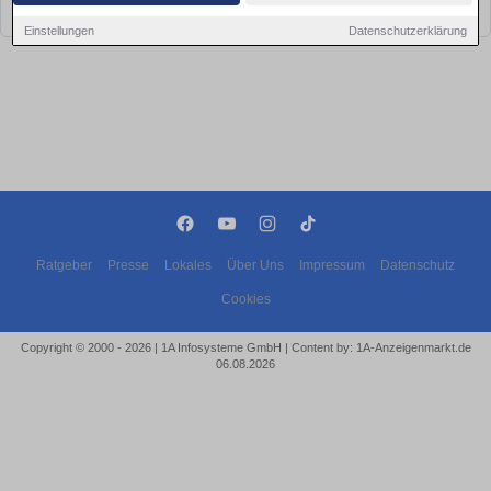
bald wieder vorbei!
Einstellungen
Datenschutzerklärung
Ratgeber
Presse
Lokales
Über Uns
Impressum
Datenschutz
Cookies
Copyright © 2000 - 2026 | 1A Infosysteme GmbH | Content by: 1A-Anzeigenmarkt.de
06.08.2026