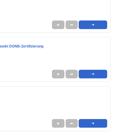
★
➦
➜
punkt DGNB-Zertifizierung
★
➦
➜
★
➦
➜