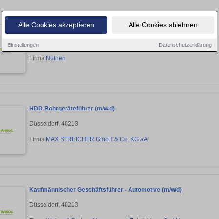
Alle Cookies akzeptieren
Alle Cookies ablehnen
Maler/ Lackierer (m/w/d)
Düsseldorf, 40213
Einstellungen
Datenschutzerklärung
Firma:
Nüthen
HDD-Bohrgeräteführer (m/w/d)
Düsseldorf, 40213
Firma:
MAX STREICHER GmbH & Co. KG aA
Kaufmännischer Geschäftsführer - Automotive (m/w/d)
Düsseldorf, 40213