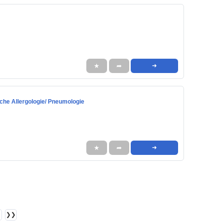
★
➦
➜
sche Allergologie/ Pneumologie
★
➦
➜
❯❯