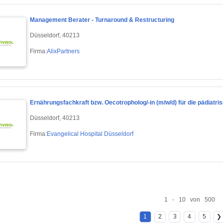
Management Berater - Turnaround & Restructuring
Düsseldorf, 40213
Firma:
AlixPartners
Ernährungsfachkraft bzw. Oecotropholog/-in (m/w/d) für die pädiatri
Düsseldorf, 40213
Firma:
Evangelical Hospital Düsseldorf
1 - 10 von 500
1
2
3
4
5
❯