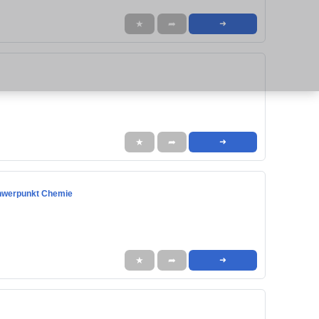
★
➦
➜
★
➦
➜
Schwerpunkt Chemie
★
➦
➜