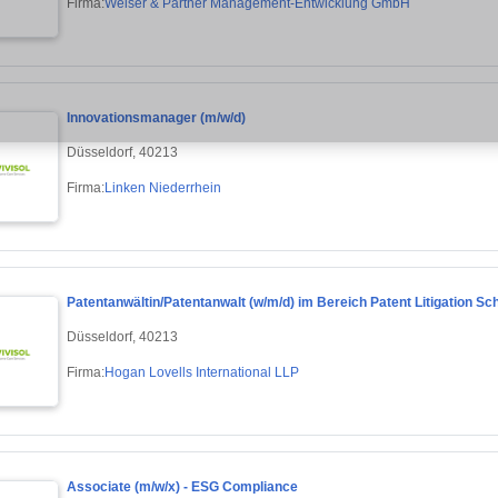
Firma:
Weiser & Partner Management-Entwicklung GmbH
Innovationsmanager (m/w/d)
Düsseldorf, 40213
Firma:
Linken Niederrhein
Patentanwältin/Patentanwalt (w/m/d) im Bereich Patent Litigation 
Düsseldorf, 40213
Firma:
Hogan Lovells International LLP
Associate (m/w/x) - ESG Compliance