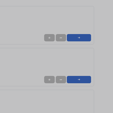
★
➦
➜
★
➦
➜