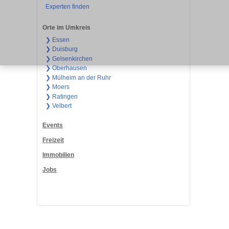
Experten finden
Orte im Umkreis
❯ Essen
❯ Duisburg
❯ Gelsenkirchen
❯ Oberhausen
❯ Mülheim an der Ruhr
❯ Moers
❯ Ratingen
❯ Velbert
Events
Freizeit
Immobilien
Jobs