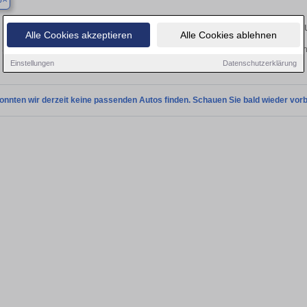
p
Finden Sie in Bottrop Ihren gebr
Alle Cookies akzeptieren
Alle Cookies ablehnen
Sie in Bottrop einen Audi Q7 Gebrauchtwagen? Entdecken Sie gebrauchte Q7 von 
und vom Händler.
Einstellungen
Datenschutzerklärung
onnten wir derzeit keine passenden Autos finden. Schauen Sie bald wieder vorb