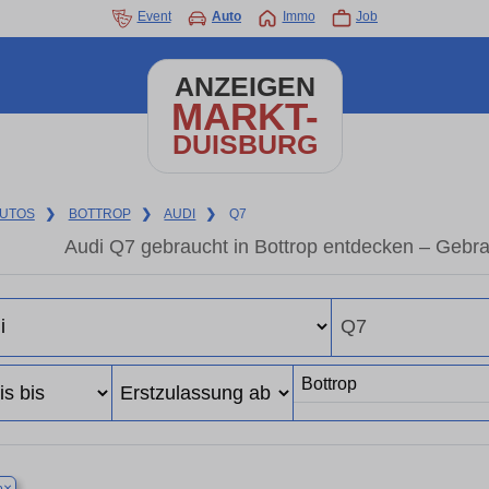
Event
Auto
Immo
Job
ANZEIGEN
MARKT-
DUISBURG
UTOS
❯
BOTTROP
❯
AUDI
❯
Q7
Audi Q7 gebraucht in Bottrop entdecken – Gebr
×