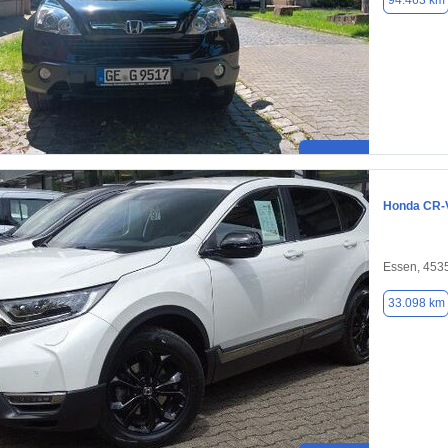
94.463 km
Honda CR-
Essen, 453
33.098 km