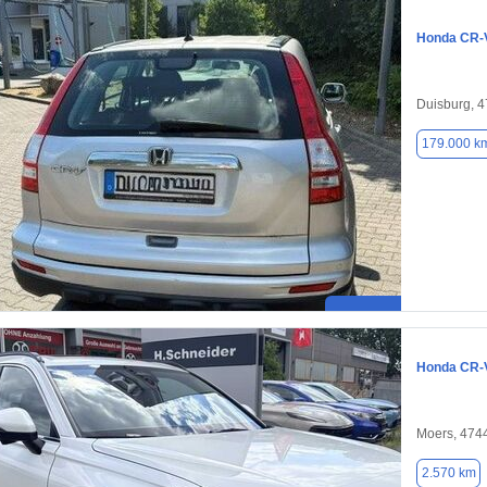
Honda CR-
Duisburg, 
179.000 k
Honda CR-
Moers, 474
2.570 km