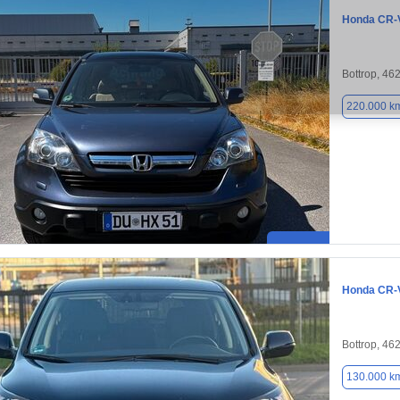
Honda CR-
Bottrop, 46
220.000 k
Honda CR-
Bottrop, 46
130.000 k