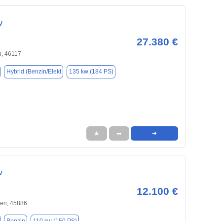
V
27.380 €
, 46117
Hybrid (Benzin/Elekt
135 kw (184 PS)
★
➦
➜
V
12.100 €
hen, 45886