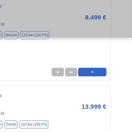
V
8.499 €
238
m
Benzin
110 kw (150 PS)
★
➦
➜
V
13.999 €
238
m
Diesel
110 kw (150 PS)