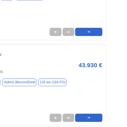
★
➦
➜
V
43.930 €
85
Hybrid (Benzin/Elekt
135 kw (184 PS)
★
➦
➜