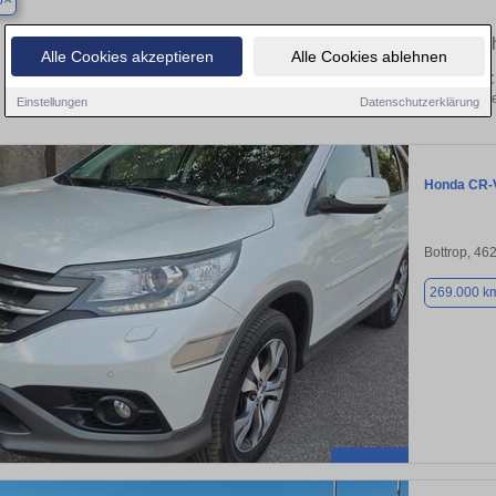
p
Finden Sie in Bottrop Ihren gebra
Alle Cookies akzeptieren
Alle Cookies ablehnen
 Sie in Bottrop einen Honda CR-V Gebrauchtwagen? Entdecken Sie gebrauchte C
von privat und vom Händle
Einstellungen
Datenschutzerklärung
Honda CR-
Bottrop, 46
269.000 k