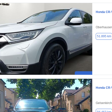
Honda CR-
Oberhausen
51.895 km
Honda CR-
Gelsenkirc