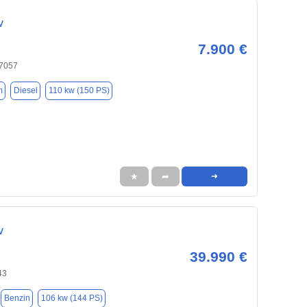
V
7.900 €
47057
m
Diesel
110 kw (150 PS)
★
➦
➜
V
39.990 €
43
Benzin
106 kw (144 PS)