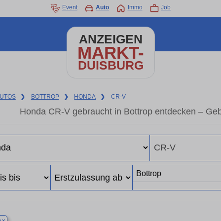
Event
Auto
Immo
Job
ANZEIGEN
MARKT-
DUISBURG
UTOS
❯
BOTTROP
❯
HONDA
❯
CR-V
Honda CR-V gebraucht in Bottrop entdecken – Geb
×