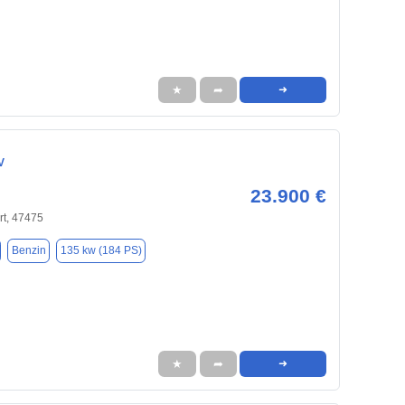
★
➦
➜
V
23.900 €
rt, 47475
Benzin
135 kw (184 PS)
★
➦
➜