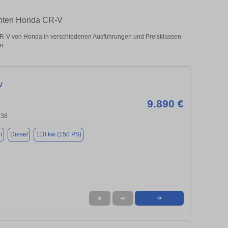
uchten Honda CR-V
R-V von Honda in verschiedenen Ausführungen und Preisklassen
r.
V
9.890 €
238
m
Diesel
110 kw (150 PS)
★
➦
➜