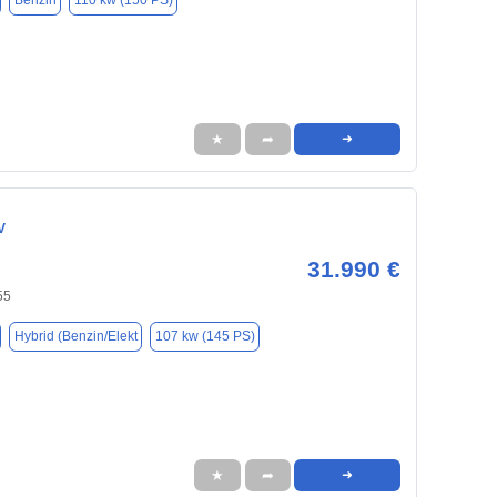
Benzin
110 kw (150 PS)
★
➦
➜
V
31.990 €
55
Hybrid (Benzin/Elekt
107 kw (145 PS)
★
➦
➜