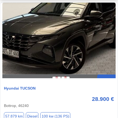
Hyundai TUCSON
28.900 €
Bottrop, 46240
57.879 km
Diesel
100 kw (136 PS)