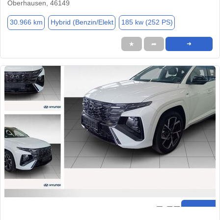
Oberhausen, 46149
30.966 km
Hybrid (Benzin/Elekt
185 kw (252 PS)
★
➦
➜