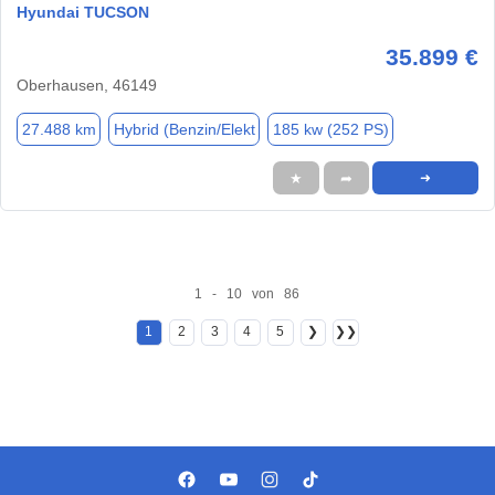
Hyundai TUCSON
35.899 €
Oberhausen, 46149
27.488 km
Hybrid (Benzin/Elekt
185 kw (252 PS)
★
➦
➜
1 - 10 von 86
1
2
3
4
5
❯
❯❯