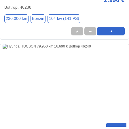
Bottrop, 46238
230.000 km
Benzin
104 kw (141 PS)
★
➦
➜