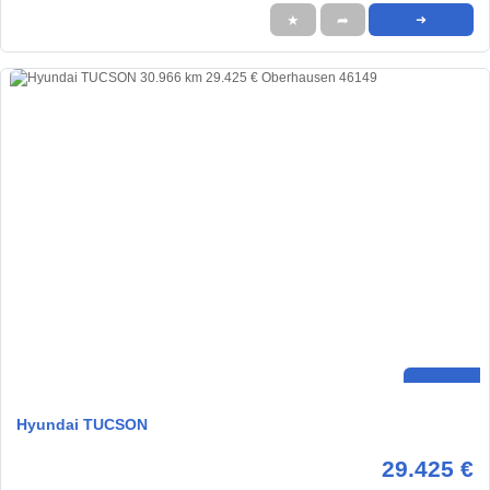
★
➦
➜
Hyundai TUCSON
29.425 €