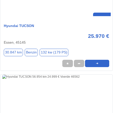
Hyundai TUCSON
25.970 €
Essen, 45145
30.847 km
Benzin
132 kw (179 PS)
★
➦
➜