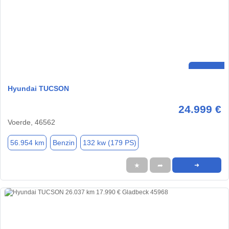
Hyundai TUCSON
24.999 €
Voerde, 46562
56.954 km
Benzin
132 kw (179 PS)
★
➦
➜