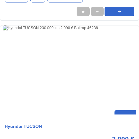
★
➦
➜
Hyundai TUCSON
2.990 €