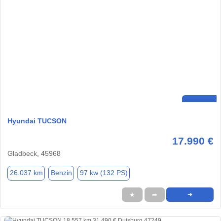
Hyundai TUCSON
17.990 €
Gladbeck, 45968
26.037 km
Benzin
97 kw (132 PS)
★
➦
➜