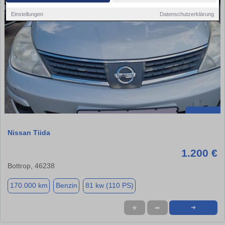
Einstellungen
Datenschutzerklärung
Nissan Tiida
1.200 €
Bottrop, 46238
170.000 km
Benzin
81 kw (110 PS)
★
➦
➜