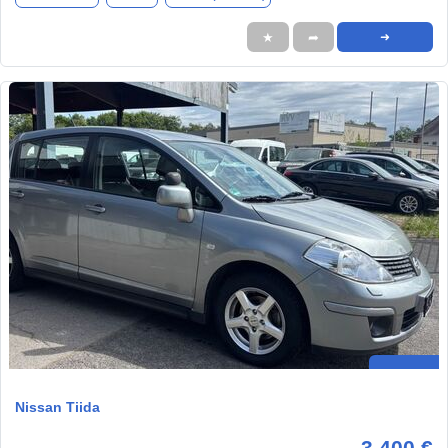
★
➦
➜
Nissan Tiida
3.400 €