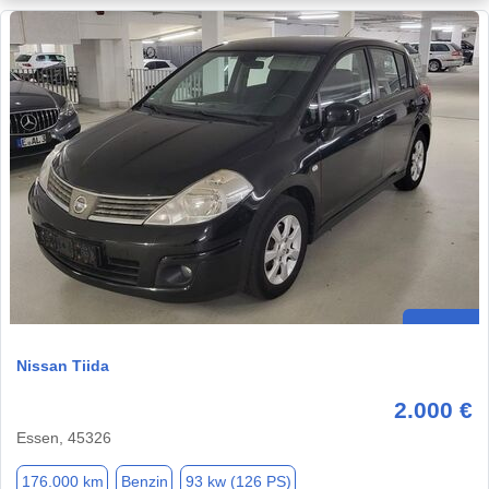
Nissan Tiida
2.000 €
Essen, 45326
176.000 km
Benzin
93 kw (126 PS)