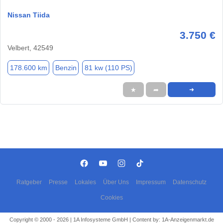
Nissan Tiida
3.750 €
Velbert, 42549
178.600 km
Benzin
81 kw (110 PS)
★
➦
➜
Ratgeber
Presse
Lokales
Über Uns
Impressum
Datenschutz
Cookies
Copyright © 2000 - 2026 | 1A Infosysteme GmbH | Content by: 1A-Anzeigenmarkt.de