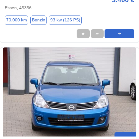
Essen, 45356
70.000 km
Benzin
93 kw (126 PS)
★
➦
➜