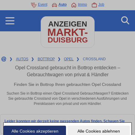
Event
Auto
Immo
Job
ANZEIGEN
MARKT-
DUISBURG
❯
AUTOS
❯
BOTTROP
❯
OPEL
❯
CROSSLAND
Opel Crossland gebraucht in Bottrop entdecken –
Gebrauchtwagen von privat & Händler
Finden Sie in Bottrop Ihren gebrauchten Opel Crossland
Suchen Sie in Bottrop einen Opel Crossland Gebrauchtwagen? Entdecken
Sie gebrauchte Crossland von Opel in verschiedenen Ausführungen und
Preisklassen von privat und vom Händler.
Leider konnten wir derzeit keine passenden Autos finden. Schauen Sie
bald wieder vorbei!
Alle Cookies akzeptieren
Alle Cookies ablehnen