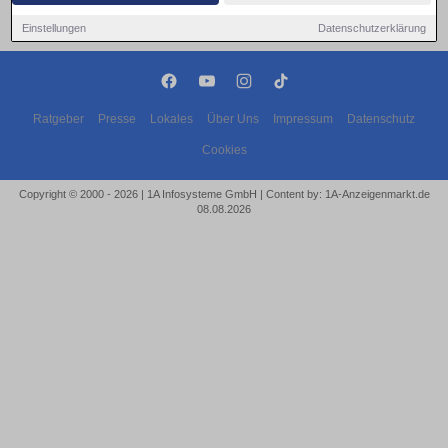
Einstellungen
Datenschutzerklärung
Ratgeber
Presse
Lokales
Über Uns
Impressum
Datenschutz
Cookies
Copyright © 2000 - 2026 | 1A Infosysteme GmbH | Content by: 1A-Anzeigenmarkt.de
08.08.2026