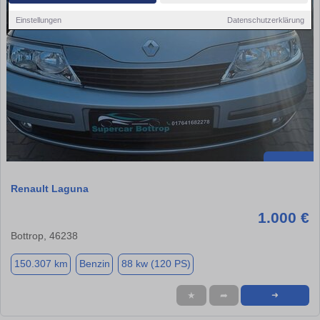
Einstellungen
Datenschutzerklärung
Renault Laguna
1.000 €
Bottrop, 46238
150.307 km
Benzin
88 kw (120 PS)
★
➦
➜