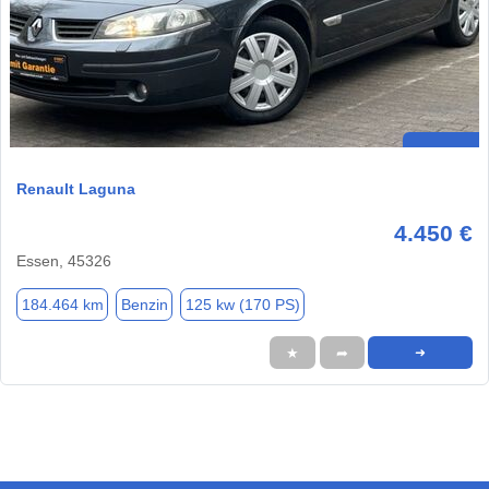
Renault Laguna
4.450 €
Essen, 45326
184.464 km
Benzin
125 kw (170 PS)
★
➦
➜