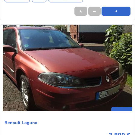
★
➦
➜
Renault Laguna
3.800 €