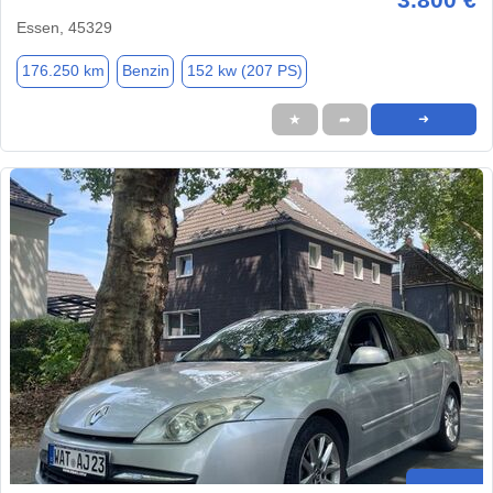
Essen, 45329
176.250 km
Benzin
152 kw (207 PS)
★
➦
➜