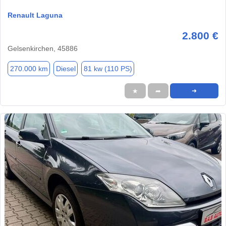
Renault Laguna
2.800 €
Gelsenkirchen, 45886
270.000 km
Diesel
81 kw (110 PS)
★
➦
➜