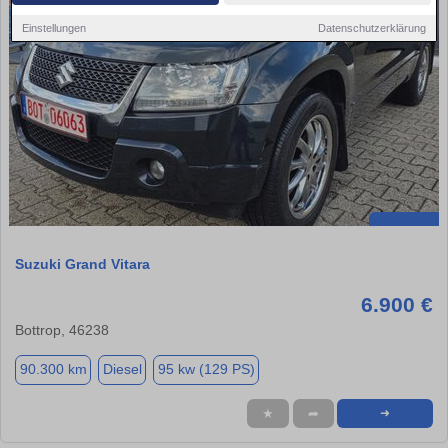
Einstellungen
Datenschutzerklärung
Suzuki Grand Vitara
6.900 €
Bottrop, 46238
90.300 km
Diesel
95 kw (129 PS)
★
➦
➜