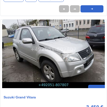
★
➦
➜
Suzuki Grand Vitara
3.450 €