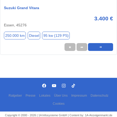
Suzuki Grand Vitara
3.400 €
Essen, 45276
250.000 km
Diesel
95 kw (129 PS)
★
➦
➜
Ratgeber
Presse
Lokales
Über Uns
Impressum
Datenschutz
Cookies
Copyright © 2000 - 2026 | 1A Infosysteme GmbH | Content by: 1A-Anzeigenmarkt.de