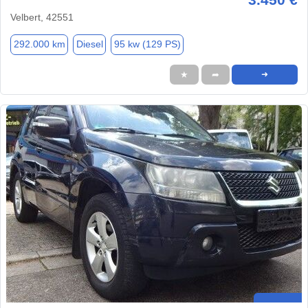
Velbert, 42551
292.000 km
Diesel
95 kw (129 PS)
★
➦
➜