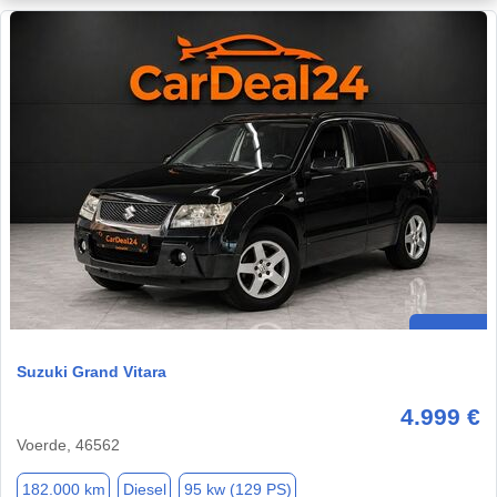
Suzuki Grand Vitara
4.999 €
Voerde, 46562
182.000 km
Diesel
95 kw (129 PS)