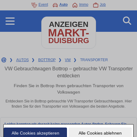
Event
Auto
Immo
Job
ANZEIGEN
MARKT-
DUISBURG
❯
AUTOS
❯
BOTTROP
❯
VW
❯
TRANSPORTER
VW Gebrauchtwagen Bottrop – gebrauchte VW Transporter
entdecken
Finden Sie in Bottrop Ihren gebrauchten Transporter von
Volkswagen
Entdecken Sie in Bottrop gebrauchte VW Transporter Gebrauchtwagen. Hier
finden Sie für den Transporter von Volkswagen die besten Angebote.
Leider konnten wir derzeit keine passenden Autos finden. Schauen Sie
bald wieder vorbei!
Alle Cookies akzeptieren
Alle Cookies ablehnen