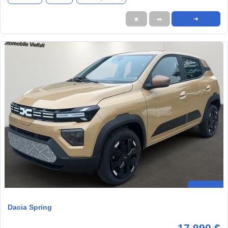
★
➦
➜
Dacia Spring
17.990 €