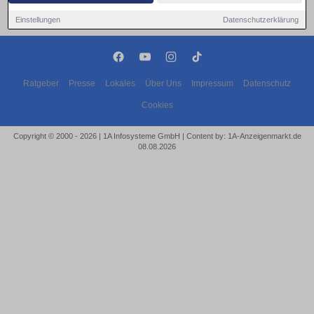
Einstellungen
Datenschutzerklärung
Ratgeber
Presse
Lokales
Über Uns
Impressum
Datenschutz
Cookies
Copyright © 2000 - 2026 | 1A Infosysteme GmbH | Content by: 1A-Anzeigenmarkt.de
08.08.2026