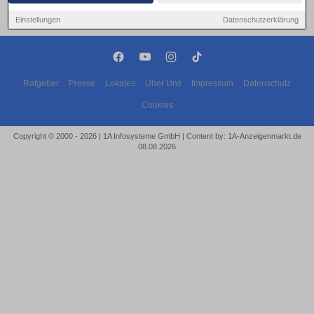
Einstellungen
Datenschutzerklärung
Ratgeber
Presse
Lokales
Über Uns
Impressum
Datenschutz
Cookies
Copyright © 2000 - 2026 | 1A Infosysteme GmbH | Content by: 1A-Anzeigenmarkt.de
08.08.2026