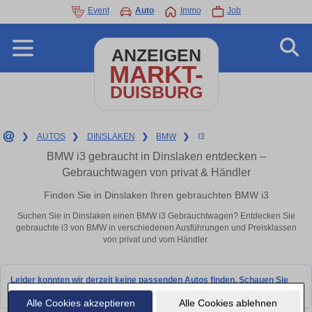
Event
Auto
Immo
Job
ANZEIGEN
MARKT-
DUISBURG
❯
AUTOS
❯
DINSLAKEN
❯
BMW
❯
I3
BMW i3 gebraucht in Dinslaken entdecken –
Gebrauchtwagen von privat & Händler
Finden Sie in Dinslaken Ihren gebrauchten BMW i3
Suchen Sie in Dinslaken einen BMW i3 Gebrauchtwagen? Entdecken Sie
gebrauchte i3 von BMW in verschiedenen Ausführungen und Preisklassen
von privat und vom Händler.
Leider konnten wir derzeit keine passenden Autos finden. Schauen Sie
bald wieder vorbei!
Alle Cookies akzeptieren
Alle Cookies ablehnen