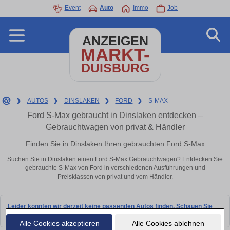
Event
Auto
Immo
Job
ANZEIGEN
MARKT-
DUISBURG
❯
AUTOS
❯
DINSLAKEN
❯
FORD
❯
S-MAX
Ford S-Max gebraucht in Dinslaken entdecken –
Gebrauchtwagen von privat & Händler
Finden Sie in Dinslaken Ihren gebrauchten Ford S-Max
Suchen Sie in Dinslaken einen Ford S-Max Gebrauchtwagen? Entdecken Sie
gebrauchte S-Max von Ford in verschiedenen Ausführungen und
Preisklassen von privat und vom Händler.
Leider konnten wir derzeit keine passenden Autos finden. Schauen Sie
bald wieder vorbei!
Alle Cookies akzeptieren
Alle Cookies ablehnen