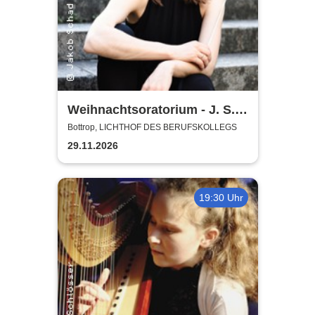
Weihnachtsoratorium - J. S.
Bach | Projektchor, Folkwang
Bottrop, LICHTHOF DES BERUFSKOLLEGS
Kammerorchester
29.11.2026
19:30 Uhr