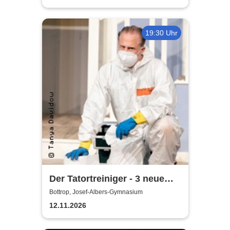
19:30 Uhr
Der Tatortreiniger - 3 neue
Episoden | Contra-Kreis-
Bottrop, Josef-Albers-Gymnasium
Theater mit umbreit
12.11.2026
Entertainment GmbH & Co.