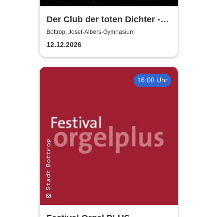
Der Club der toten Dichter -
Hamburger Kammerspiele
Bottrop, Josef-Albers-Gymnasium
und Altonaer Theater
12.12.2026
16:00 Uhr