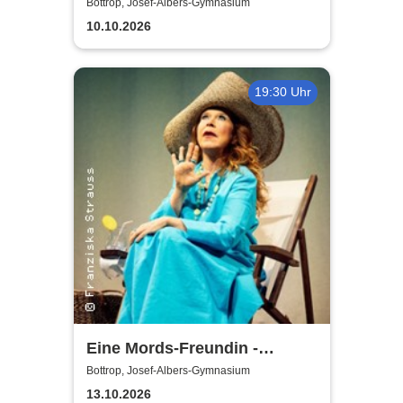
Bottrop, Josef-Albers-Gymnasium
10.10.2026
19:30 Uhr
Eine Mords-Freundin -
Bottrop
Bottrop, Josef-Albers-Gymnasium
13.10.2026