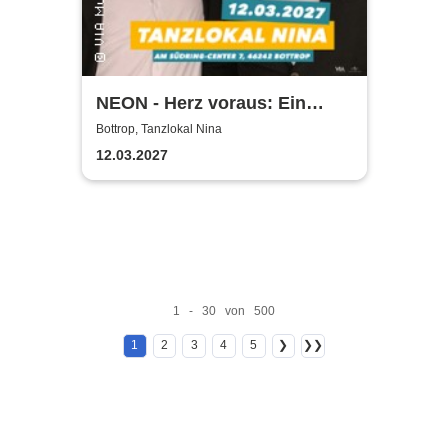
NEON - Herz voraus: Ein
neues Kapitel beginnt
Bottrop, Tanzlokal Nina
12.03.2027
1 - 30 von 500
1
2
3
4
5
❯
❯❯