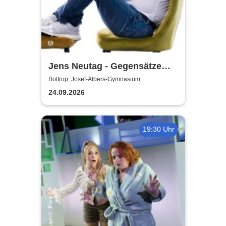
Jens Neutag - Gegensätze
ziehen sich aus
Bottrop, Josef-Albers-Gymnasium
24.09.2026
19:30 Uhr