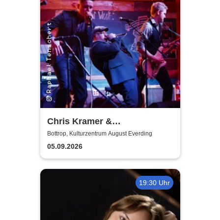
Chris Kramer &
Beatbox'n'Blues
Bottrop, Kulturzentrum August Everding
05.09.2026
19:30 Uhr