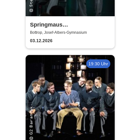
Springmaus
Improvisationstheater - Merry
Bottrop, Josef-Albers-Gymnasium
Christmaus
03.12.2026
19:30 Uhr