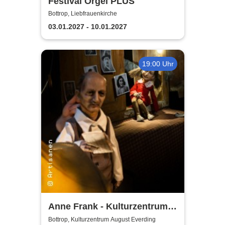
Festival Orgel PLUS
Bottrop, Liebfrauenkirche
03.01.2027 - 10.01.2027
19:00 Uhr
Anne Frank - Kulturzentrum
Bottrop
Bottrop, Kulturzentrum August Everding