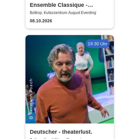
Ensemble Classique -
Blechbläsersextett
Bottrop, Kulturzentrum August Everding
08.10.2026
19:30 Uhr
Deutscher - theaterlust.