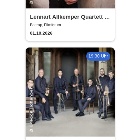
Lennart Allkemper Quartett -
Awakening
Bottrop, Filmforum
01.10.2026
19:30 Uhr