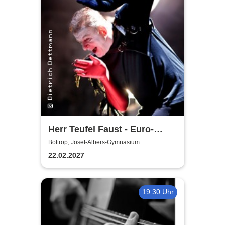
Herr Teufel Faust - Euro-
Studio Landgraf
Bottrop, Josef-Albers-Gymnasium
22.02.2027
19:30 Uhr