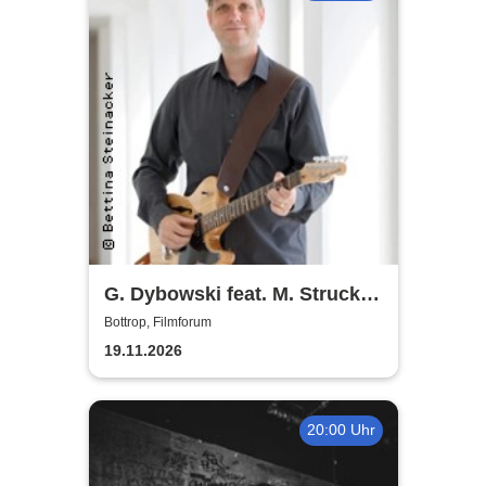
G. Dybowski feat. M. Strucken
u. M. Miketta
Bottrop, Filmforum
19.11.2026
20:00 Uhr