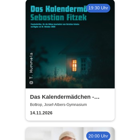
KG
19:30 Uhr
Das Kalendermädchen -
Westfälisches Landestheater
Bottrop, Josef-Albers-Gymnasium
Castrop-Rauxel
14.11.2026
20:00 Uhr