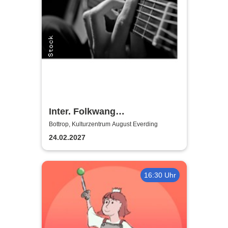
Inter. Folkwang
Gitarrenfestival "On Tour"
Bottrop, Kulturzentrum August Everding
24.02.2027
16:30 Uhr