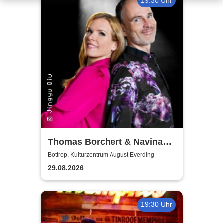
19:30 Uhr
Thomas Borchert & Navina
Heyne - Mr. & Mrs. Musical
Bottrop, Kulturzentrum August Everding
29.08.2026
19:30 Uhr