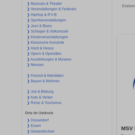
❯ Musicals & Theater
Erleben
❯ Veranstaltungen & Festivals
❯ HipHop & R’n‘B
❯ Sportveranstaltungen
❯ Jazz & Blues
❯ Schlager & Volksmusik
❯ Kinderveranstaltungen
❯ Klassische Konzerte
❯ Hard & Heavy
❯ Opern & Operetten
❯ Ausstellungen & Museen
❯ Messen
❯ Freizeit & Aktivitäten
❯ Bauen & Wohnen
❯ Job & Bildung
❯ Auto & Verker
❯ Reise & Tourismus
Orte im Umkreis
❯ Düsseldorf
❯ Essen
MSV D
❯ Gelsenkirchen