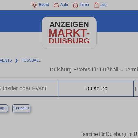
Event
Auto
Immo
Job
ANZEIGEN
MARKT-
DUISBURG
VENTS
❯
FUSSBALL
Duisburg Events für Fußball – Term
×
×
urg
Fußball
Termine für Duisburg im Ü