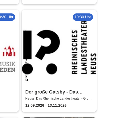
9:30 Uhr
19:30 Uhr
Der große Gatsby - Das
Rheinische Landestheater
Neuss, Das Rheinische Landestheater - Große
Bühne
Neuss
12.09.2026 - 13.11.2026