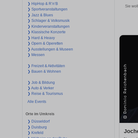
❯ HipHop & R’n‘B
Sie wol
❯ Sportveranstaltungen
❯ Jazz & Blues
❯ Schlager & Volksmusik
❯ Kinderveranstaltungen
❯ Klassische Konzerte
❯ Hard & Heavy
❯ Opern & Operetten
❯ Ausstellungen & Museen
❯ Messen
❯ Freizeit & Aktivitäten
❯ Bauen & Wohnen
❯ Job & Bildung
❯ Auto & Verker
❯ Reise & Tourismus
Alle Events
Orte im Umkreis
❯ Düsseldorf
❯ Duisburg
Joche
❯ Krefeld