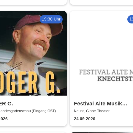
19:30 Uhr
1
R G.
Festival Alte Musik
Knechtsteden
Landesgartenschau (Eingang OST)
Neuss, Globe-Theater
2026
24.09.2026