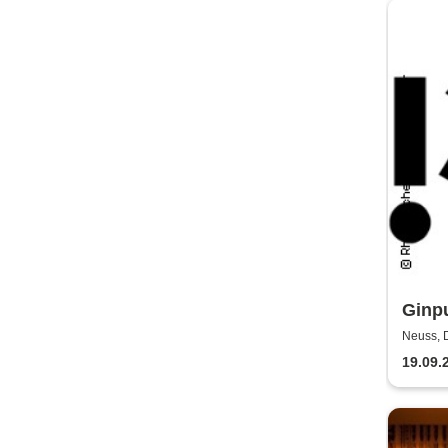
Ginpu
dem 
Neuss, 
Bühne
Rhei
19.09.
Neus