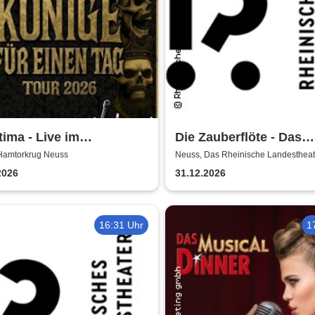
tima - Live im
Die Zauberflöte - Das
rkrug! | Könige für
Rheinische Landesthea
Hamtorkrug Neuss
Neuss, Das Rheinische Landestheat
Bühne
 Tag
2026
31.12.2026
16:31 Uhr
1