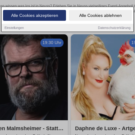
len wissen was los ist in Neuss? Erleben Sie in Neuss vielseitiges Event-Angebot!
aufregende Veranstaltungen in Neuss – hier finden al
Alle Cookies akzeptieren
Alle Cookies ablehnen
Einstellungen
Datenschutzerklärung
19:30 Uhr
1
n Malmsheimer - Statt
Daphne de Luxe - Artg