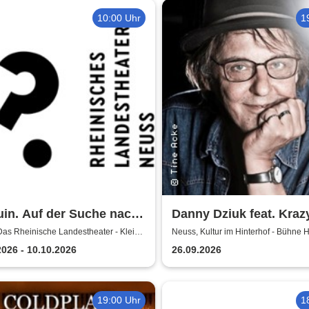
10:00 Uhr
1
in. Auf der Suche nach
Danny Dziuk feat. Krazy
großen Glück - Das
Kultur im Hinterhof
Das Rheinische Landestheater - Kleine
Neuss, Kultur im Hinterhof - Bühne H
nische Landestheater
2026 - 10.10.2026
26.09.2026
s
19:00 Uhr
1