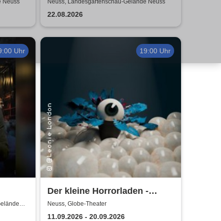
2026
e Neuss
Neuss, Landesgartenschau-Gelände Neuss
22.08.2026
9:00 Uhr
19:00 Uhr
Der kleine Horrorladen -
Kulturforum Alte Post und
Gelände
Neuss, Globe-Theater
Musikschule Neuss
11.09.2026 - 20.09.2026