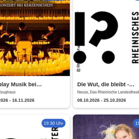
lay Musik bei
Die Wut, die bleibt -
enschein
Rheinische Landesthea
Zeughaus
Neuss, Das Rheinische Landestheat
Bühne
Neuss
2026 - 16.11.2026
08.10.2026 - 25.10.2026
19:30 Uhr
1