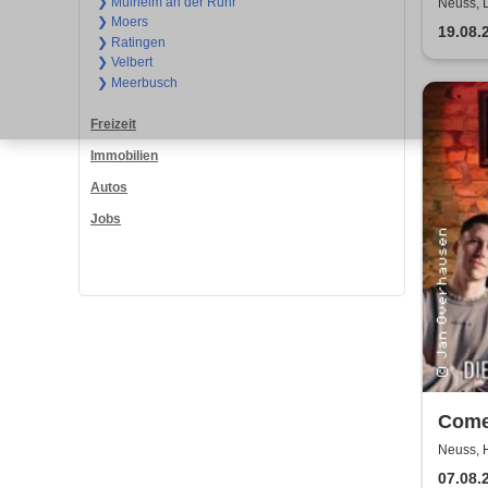
wesen
❯ Mülheim an der Ruhr
Neuss, 
❯ Moers
hab i
19.08.
❯ Ratingen
gepfl
❯ Velbert
❯ Meerbusch
Freizeit
Immobilien
Autos
Jobs
Come
Come
Neuss, 
07.08.