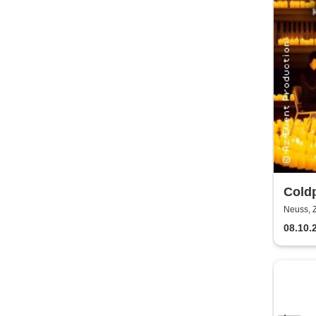
Coldp
Kerz
Neuss, 
08.10.