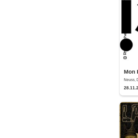
Mon P
Rhei
Neuss, 
Bühne
Neus
28.11.