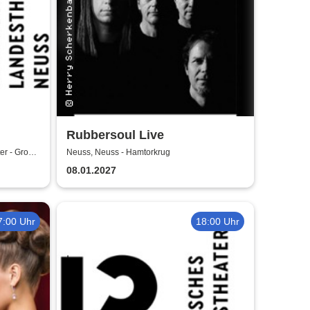
Rubbersoul Live
ter
er - Große
Neuss, Neuss - Hamtorkrug
08.01.2027
7:00 Uhr
18:00 Uhr