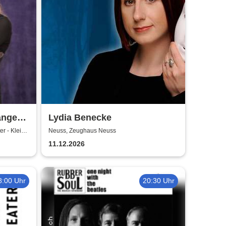
änge
Lydia Benecke
eiten
r - Kleine
Neuss, Zeughaus Neuss
11.12.2026
8:00 Uhr
20:30 Uhr