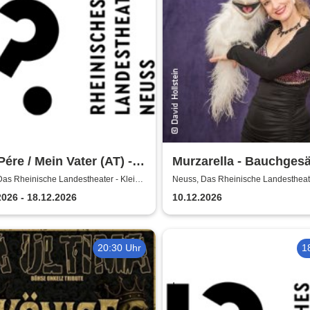
ére / Mein Vater (AT) -
Murzarella - Bauchges
nisches Landestheater
und andere Ungereimth
Das Rheinische Landestheater - Kleine
Neuss, Das Rheinische Landestheate
Bühne
s
2026 - 18.12.2026
10.12.2026
20:30 Uhr
1