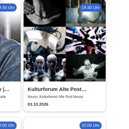
9:30 Uhr
19:30 Uhr
 |
Kulturforum Alte Post
presents: Layers Respond
alle
Neuss, Kulturforum Alte Post Neuss
03.10.2026
8:00 Uhr
15:00 Uhr