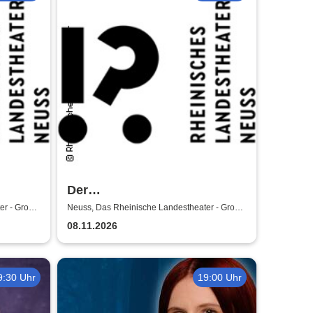
Der
ter
satanarchäolügenialkohöllische
er - Große
Neuss, Das Rheinische Landestheater - Große
Bühne
Wunschpunsch - Rheinisches
08.11.2026
Landestheater Neuss
9:30 Uhr
19:00 Uhr