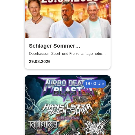
Schlager Sommer
Oberhausen 2026 | Sport- und
Oberhausen, Sport- und Freizeitanlage neben
dem Stadion Niederrhein
Freizeitanlage neben dem
29.08.2026
Stadion Niederrhein
19:00 Uhr