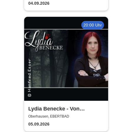
04.09.2026
20:00 Uhr
Lydia Benecke - Von
Hochstapelei, Betrug und
Oberhausen, EBERTBAD
Gaslighting
05.09.2026