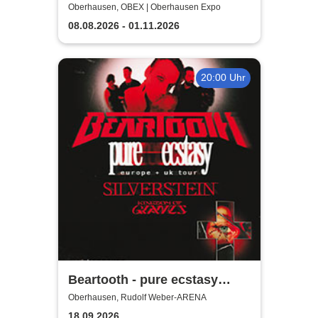
immersive Ausstellung |
Oberhausen, OBEX | Oberhausen Expo
Zeitfensterticket
08.08.2026 - 01.11.2026
20:00 Uhr
Beartooth - pure ecstasy
europe + uk tour
Oberhausen, Rudolf Weber-ARENA
18.09.2026