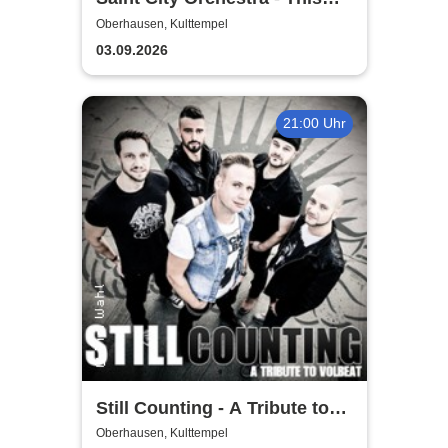
Ain´t Quiet Tour 2026
Oberhausen, Kulttempel
03.09.2026
21:00 Uhr
Still Counting - A Tribute to
Volbeat
Oberhausen, Kulttempel