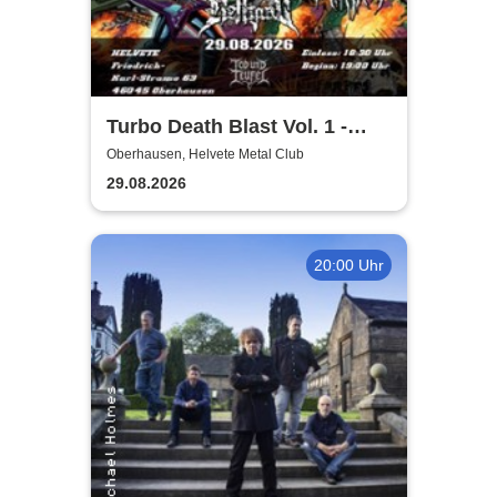
Turbo Death Blast Vol. 1 -
Hans Lazer Alien Slam Album
Oberhausen, Helvete Metal Club
Release Show
29.08.2026
20:00 Uhr