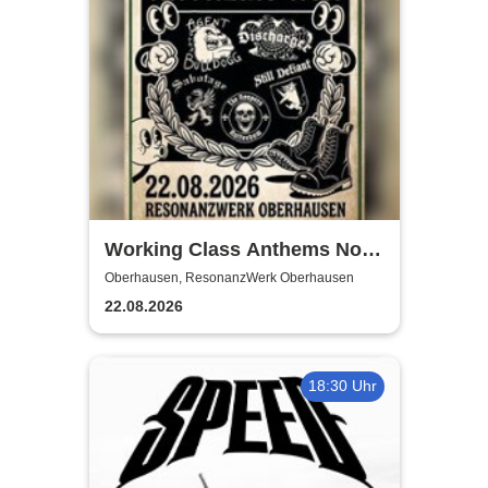
Working Class Anthems No.1
| ResonanzWerk Oberhausen
Oberhausen, ResonanzWerk Oberhausen
22.08.2026
18:30 Uhr