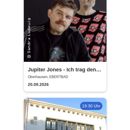
Jupiter Jones - Ich trag den
Sarg, Du trägst was Buntes -
Oberhausen, EBERTBAD
Tour 2026
20.09.2026
19:30 Uhr