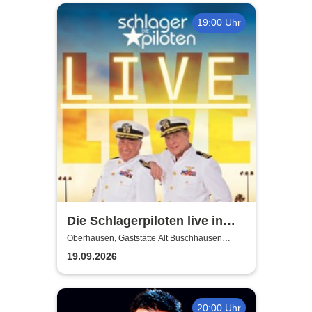
19:00 Uhr
Die Schlagerpiloten live in
NRW!
Oberhausen, Gaststätte Alt Buschhausen
(Saal)
19.09.2026
20:00 Uhr