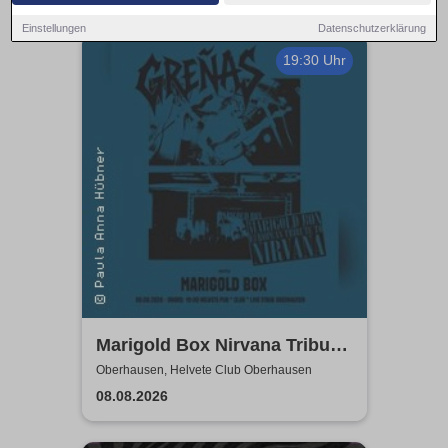
Einstellungen
Datenschutzerklärung
19:30 Uhr
Marigold Box Nirvana Tribute
& GRENAS | Helvete Club
Oberhausen, Helvete Club Oberhausen
Oberhausen
08.08.2026