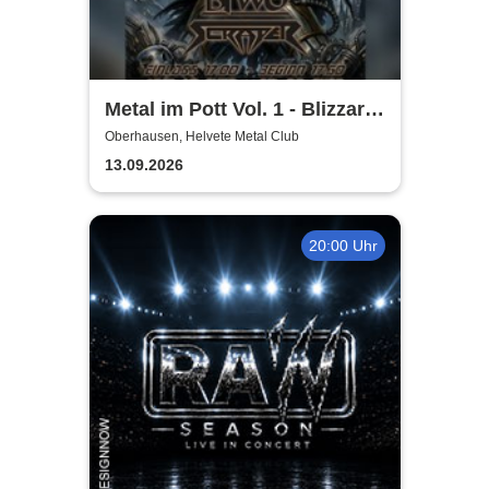
Metal im Pott Vol. 1 - Blizzard
Hunter + Biwo + Scraper +
Oberhausen, Helvete Metal Club
Aternia
13.09.2026
20:00 Uhr