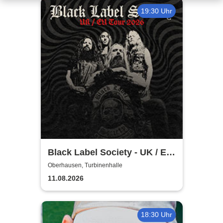
19:30 Uhr
Black Label Society - UK / EU
TOUR 2026
Oberhausen, Turbinenhalle
11.08.2026
18:30 Uhr