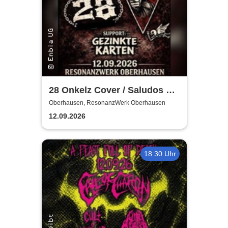
28 Onkelz Cover / Saludos Al
Tioz - Gezinkte Karten
Oberhausen, ResonanzWerk Oberhausen
12.09.2026
18:30 Uhr