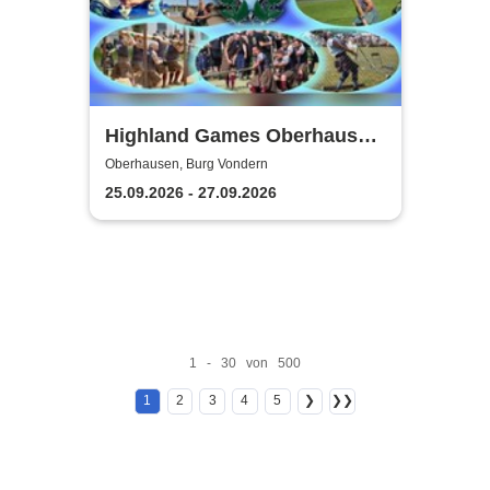
Highland Games Oberhausen
& Scottish Festival
Oberhausen, Burg Vondern
25.09.2026 - 27.09.2026
1 - 30 von 500
1
2
3
4
5
❯
❯❯