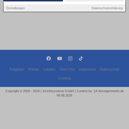
bald wieder vorbei!
Einstellungen
Datenschutzerklärung
Ratgeber
Presse
Lokales
Über Uns
Impressum
Datenschutz
Cookies
Copyright © 2000 - 2026 | 1A Infosysteme GmbH | Content by: 1A-Anzeigenmarkt.de
06.08.2026