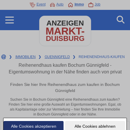
Event
Auto
Immo
Job
ANZEIGEN
MARKT-
DUISBURG
❯
IMMOBILIEN
❯
GUENNIGFELD
❯
REIHENENDHAUS-KAUFEN
Reihenendhaus kaufen Bochum Günnigfeld -
Eigentumswohnung in der Nähe finden auch von privat
Finden Sie hier Ihre Reihenendhaus zum kaufen in Bochum
Günnigfeld
Suchen Sie in Bochum Günnigfeld eine Reihenendhaus zum kaufen?
Finden Sie hier eine große Auswahl an Eigentumswohnungen. Egal, ob
als Kapitalanlage oder zur Vermietung – hier finden Sie Ihre Immobilie
in Bochum Günnigfeld oder in der Nähe.
Alle Cookies akzeptieren
Alle Cookies ablehnen
Leider konnten wir derzeit keine passenden Objekte finden. Schauen Sie