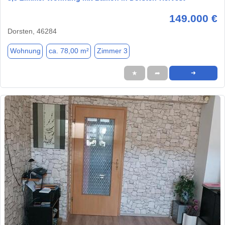
149.000 €
Dorsten, 46284
Wohnung
ca. 78,00 m²
Zimmer 3
★
➦
➜