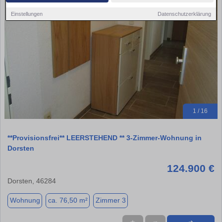
Einstellungen
Datenschutzerklärung
1 / 16
**Provisionsfrei** LEERSTEHEND ** 3-Zimmer-Wohnung in
Dorsten
124.900 €
Dorsten, 46284
Wohnung
ca. 76,50 m²
Zimmer 3