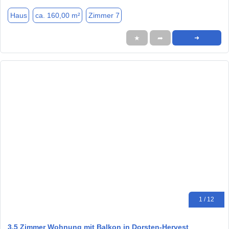
Haus
ca. 160,00 m²
Zimmer 7
★
➦
➜
1 / 12
3,5 Zimmer Wohnung mit Balkon in Dorsten-Hervest