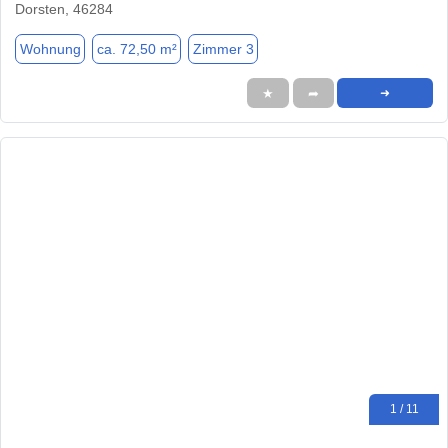
Dorsten, 46284
Wohnung
ca. 72,50 m²
Zimmer 3
★
➦
➜
1 / 11