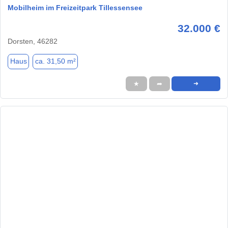
Mobilheim im Freizeitpark Tillessensee
32.000 €
Dorsten, 46282
Haus
ca. 31,50 m²
★
➦
➜