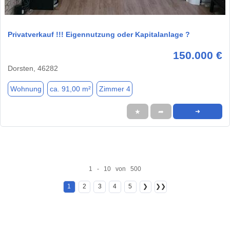
1 / 20
Privatverkauf !!! Eigennutzung oder Kapitalanlage ?
150.000 €
Dorsten, 46282
Wohnung
ca. 91,00 m²
Zimmer 4
★
➦
➜
1 - 10 von 500
1
2
3
4
5
❯
❯❯