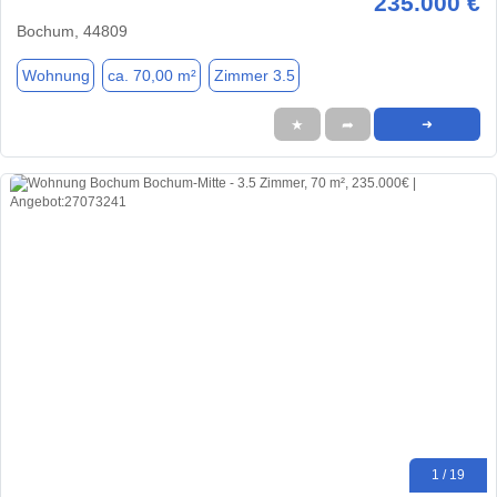
235.000 €
Bochum, 44809
Wohnung
ca. 70,00 m²
Zimmer 3.5
★
➦
➜
1 / 19