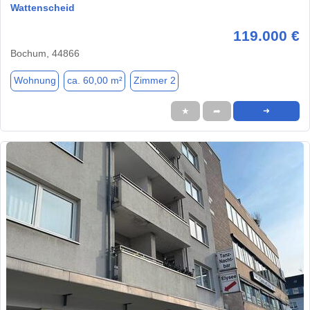
Wattenscheid
119.000 €
Bochum, 44866
Wohnung
ca. 60,00 m²
Zimmer 2
★
➦
➜