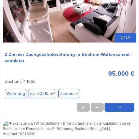
1 / 14
2-Zimmer Dachgeschoßwohnung in Bochum-Wattenscheid -
vermietet
95.000 €
Bochum, 44866
Wohnung
ca. 50,00 m²
Zimmer 2
★
➦
➜