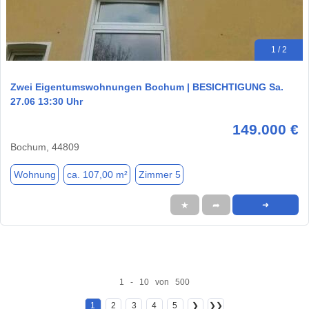
1 / 2
Zwei Eigentumswohnungen Bochum | BESICHTIGUNG Sa.
27.06 13:30 Uhr
149.000 €
Bochum, 44809
Wohnung
ca. 107,00 m²
Zimmer 5
★
➦
➜
1 - 10 von 500
1
2
3
4
5
❯
❯❯