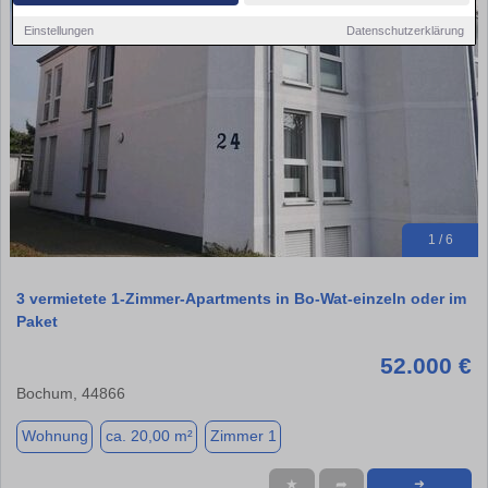
Einstellungen
Datenschutzerklärung
1 / 6
3 vermietete 1-Zimmer-Apartments in Bo-Wat-einzeln oder im
Paket
52.000 €
Bochum, 44866
Wohnung
ca. 20,00 m²
Zimmer 1
★
➦
➜