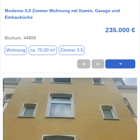
Moderne 3,5 Zimmer Wohnung mit Kamin, Garage und
Einbauküche
235.000 €
Bochum, 44809
Wohnung
ca. 70,00 m²
Zimmer 3.5
★
➦
➜