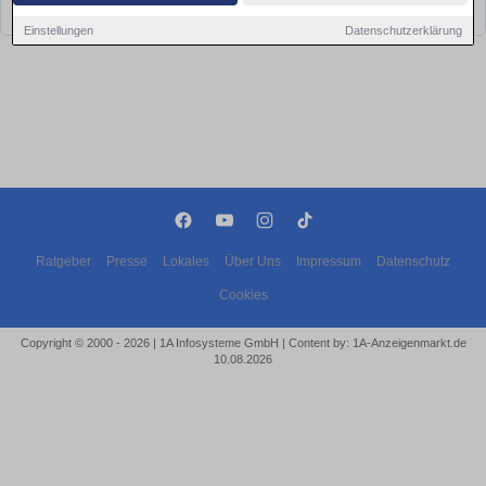
bald wieder vorbei!
Einstellungen
Datenschutzerklärung
Ratgeber
Presse
Lokales
Über Uns
Impressum
Datenschutz
Cookies
Copyright © 2000 - 2026 | 1A Infosysteme GmbH | Content by: 1A-Anzeigenmarkt.de
10.08.2026