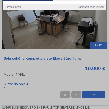
Einstellungen
Datenschutzerklärung
1 / 12
Sehr schöne Komplette erste Etage Büroräume
10.000 €
Moers, 47441
Gewerbeobjekt
★
➦
➜