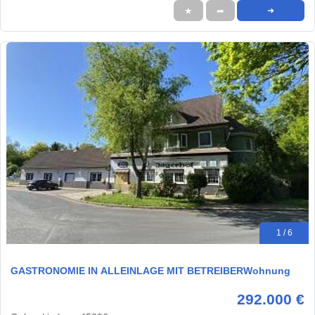
★
➦
➜
1 / 6
GASTRONOMIE IN ALLEINLAGE MIT BETREIBERWohnung
292.000 €