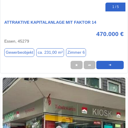
1 / 5
ATTRAKTIVE KAPITALANLAGE MIT FAKTOR 14
470.000 €
Essen, 45279
Gewerbeobjekt
ca. 231,00 m²
Zimmer 6
★
➦
➜