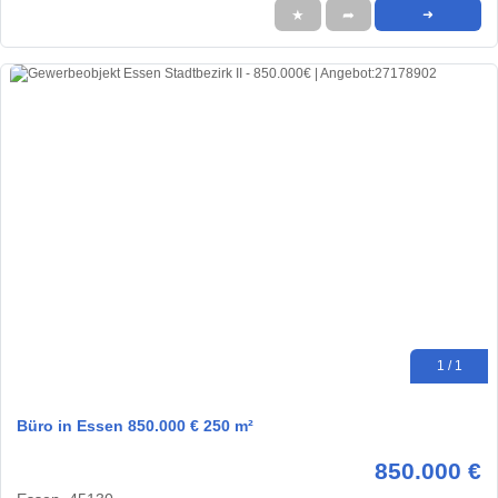
★
➦
➜
1 / 1
Büro in Essen 850.000 € 250 m²
850.000 €