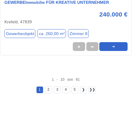
GEWERBEImmobilie FÜR KREATIVE UNTERNEHMER
240.000 €
Krefeld, 47839
Gewerbeobjekt
ca. 260,00 m²
Zimmer 8
★
➦
➜
1 - 10 von 91
1
2
3
4
5
❯
❯❯