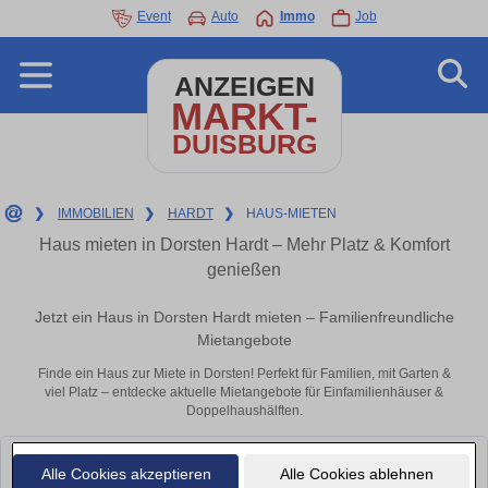
Event
Auto
Immo
Job
ANZEIGEN
MARKT-
DUISBURG
❯
IMMOBILIEN
❯
HARDT
❯
HAUS-MIETEN
Haus mieten in Dorsten Hardt – Mehr Platz & Komfort
genießen
Jetzt ein Haus in Dorsten Hardt mieten – Familienfreundliche
Mietangebote
Finde ein Haus zur Miete in Dorsten! Perfekt für Familien, mit Garten &
viel Platz – entdecke aktuelle Mietangebote für Einfamilienhäuser &
Doppelhaushälften.
Leider konnten wir derzeit keine passenden Objekte finden. Schauen Sie
Alle Cookies akzeptieren
Alle Cookies ablehnen
bald wieder vorbei!