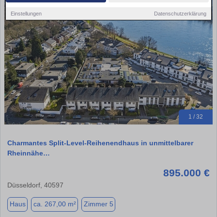
Einstellungen
Datenschutzerklärung
1 / 32
Charmantes Split-Level-Reihenendhaus in unmittelbarer
Rheinnähe…
895.000 €
Düsseldorf, 40597
Haus
ca. 267,00 m²
Zimmer 5