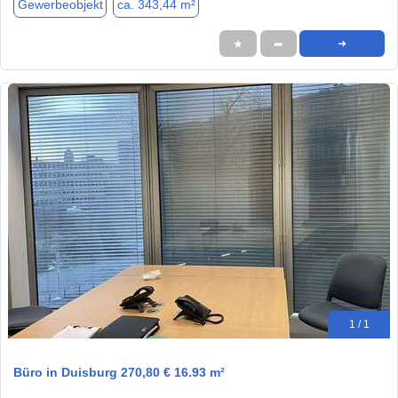
Gewerbeobjekt
ca. 343,44 m²
★
➦
➜
1 / 1
Büro in Duisburg 270,80 € 16.93 m²