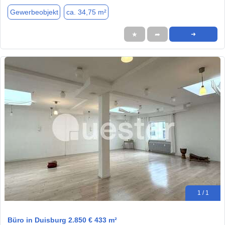
Gewerbeobjekt
ca. 34,75 m²
★
➦
➜
1 / 1
Büro in Duisburg 2.850 € 433 m²