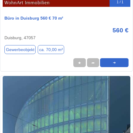
1 / 1
Büro in Duisburg 560 € 70 m²
560 €
Duisburg, 47057
Gewerbeobjekt
ca. 70,00 m²
★
➦
➜