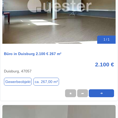
1 / 1
Büro in Duisburg 2.100 € 267 m²
2.100 €
Duisburg, 47057
Gewerbeobjekt
ca. 267,00 m²
★
➦
➜