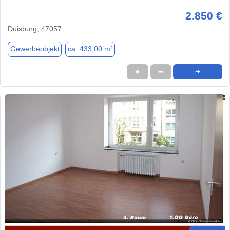
2.850 €
Duisburg, 47057
Gewerbeobjekt
ca. 433,00 m²
★
➦
➜