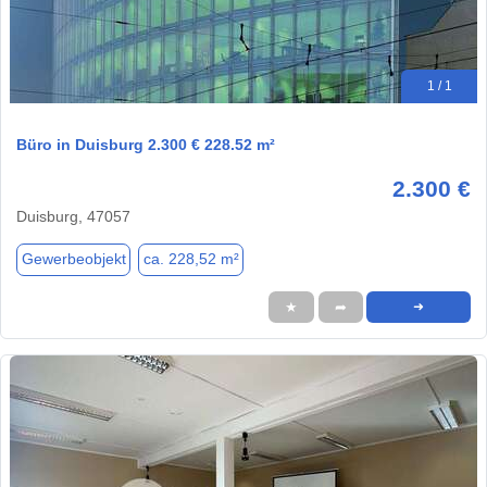
1 / 1
Büro in Duisburg 2.300 € 228.52 m²
2.300 €
Duisburg, 47057
Gewerbeobjekt
ca. 228,52 m²
★
➦
➜