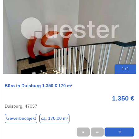
1 / 1
Büro in Duisburg 1.350 € 170 m²
1.350 €
Duisburg, 47057
Gewerbeobjekt
ca. 170,00 m²
★
➦
➜