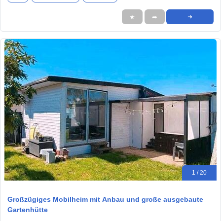
★
➦
➜
1 / 20
Großzügiges Mobilheim mit Anbau und große ausgebaute
Gartenhütte