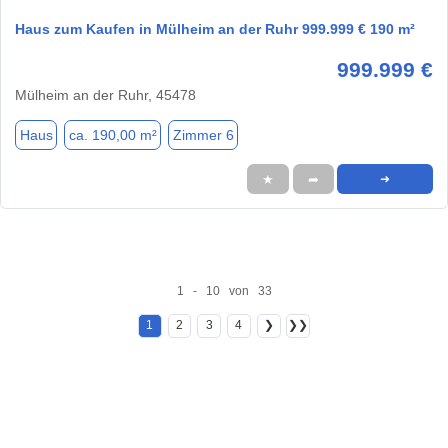
Haus zum Kaufen in Mülheim an der Ruhr 999.999 € 190 m²
999.999 €
Mülheim an der Ruhr, 45478
Haus
ca. 190,00 m²
Zimmer 6
★
➦
➜
1 - 10 von 33
1
2
3
4
❯
❯❯