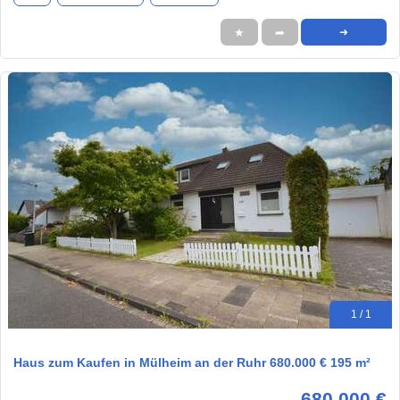
★
➦
➜
1 / 1
Haus zum Kaufen in Mülheim an der Ruhr 680.000 € 195 m²
680.000 €