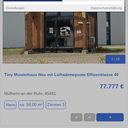
Einstellungen
Datenschutzerklärung
1 / 18
Tiny Musterhaus Neu mit Luftwärmepume Effizenklasse 40
77.777 €
Mülheim an der Ruhr, 45481
Haus
ca. 56,00 m²
Zimmer 3
★
➦
➜