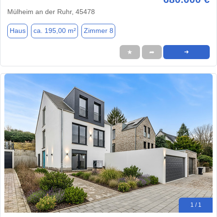
Mülheim an der Ruhr, 45478
Haus
ca. 195,00 m²
Zimmer 8
★
➦
➜
1 / 1