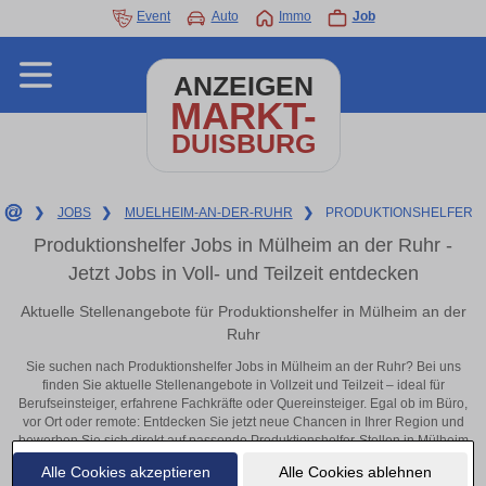
Event
Auto
Immo
Job
ANZEIGEN
MARKT-
DUISBURG
❯
JOBS
❯
MUELHEIM-AN-DER-RUHR
❯
PRODUKTIONSHELFER
Produktionshelfer Jobs in Mülheim an der Ruhr -
Jetzt Jobs in Voll- und Teilzeit entdecken
Aktuelle Stellenangebote für Produktionshelfer in Mülheim an der
Ruhr
Sie suchen nach Produktionshelfer Jobs in Mülheim an der Ruhr? Bei uns
finden Sie aktuelle Stellenangebote in Vollzeit und Teilzeit – ideal für
Berufseinsteiger, erfahrene Fachkräfte oder Quereinsteiger. Egal ob im Büro,
vor Ort oder remote: Entdecken Sie jetzt neue Chancen in Ihrer Region und
bewerben Sie sich direkt auf passende Produktionshelfer-Stellen in Mülheim
an der Ruhr!
Alle Cookies akzeptieren
Alle Cookies ablehnen