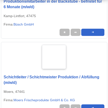
Produktionsmitarbeiter in der Backstube - befristet für
6 Monate (m/w/d)
Kamp-Lintfort, 47475
Firma:
Büsch GmbH
★
➦
➜
Schichtleiter / Schichtmeister Produktion / Abfüllung
(m/w/d)
Moers, 47441
Firma:
Moers Frischeprodukte GmbH & Co. KG
★
➦
➜