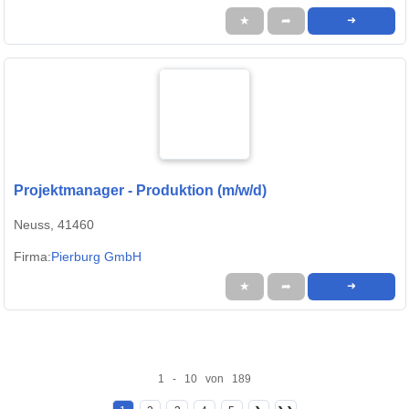
★
➦
➜
Projektmanager - Produktion (m/w/d)
Neuss, 41460
Firma:
Pierburg GmbH
★
➦
➜
1 - 10 von 189