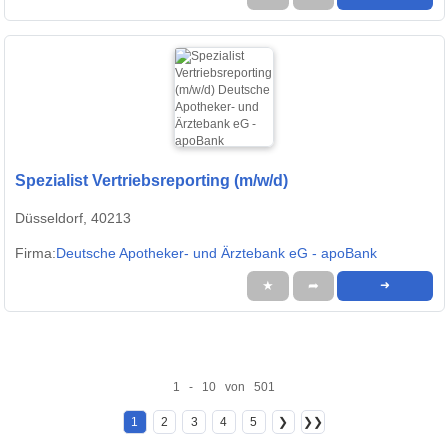
Spezialist Vertriebsreporting (m/w/d)
Düsseldorf, 40213
Firma:
Deutsche Apotheker- und Ärztebank eG - apoBank
★
➦
➜
1 - 10 von 501
1
2
3
4
5
❯
❯❯