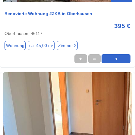
Renovierte Wohnung 2ZKB in Oberhausen
395 €
Oberhausen, 46117
Wohnung
ca. 45,00 m²
Zimmer 2
★
➦
➜