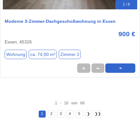
1 / 6
Moderne 3-Zimmer-Dachgeschoßwohnung in Essen
900 €
Essen, 45326
Wohnung
ca. 74,00 m²
Zimmer 2
★
➦
➜
1 - 10 von 66
1
2
3
4
5
❯
❯❯