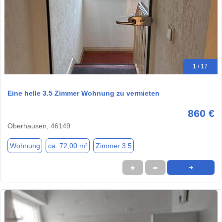
1 / 17
Eine helle 3.5 Zimmer Wohnung zu vermieten
860 €
Oberhausen, 46149
Wohnung
ca. 72,00 m²
Zimmer 3.5
★
➦
➜