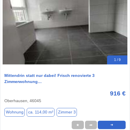
1 / 9
Mittendrin statt nur dabei! Frisch renovierte 3
Zimmerwohnung…
916 €
Oberhausen, 46045
Wohnung
ca. 114,00 m²
Zimmer 3
★
➦
➜