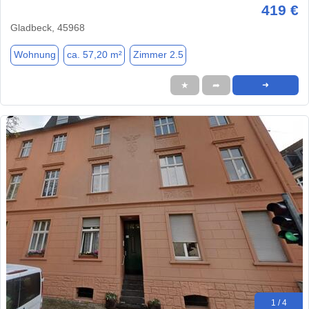
419 €
Gladbeck, 45968
Wohnung
ca. 57,20 m²
Zimmer 2.5
★
➦
➜
1 / 4