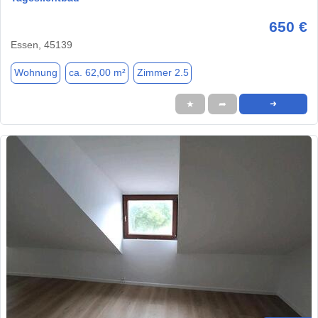
650 €
Essen, 45139
Wohnung
ca. 62,00 m²
Zimmer 2.5
★
➦
➜