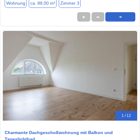
Wohnung
ca. 88,00 m²
Zimmer 3
★
➦
➜
1 / 12
Charmante Dachgeschoßwohnung mit Balkon und
Tageslichtbad