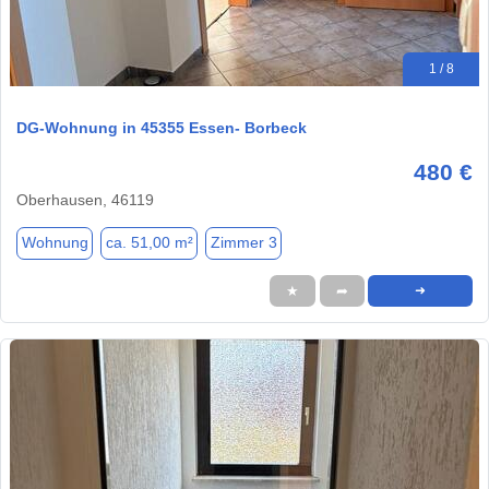
1 / 8
DG-Wohnung in 45355 Essen- Borbeck
480 €
Oberhausen, 46119
Wohnung
ca. 51,00 m²
Zimmer 3
★
➦
➜