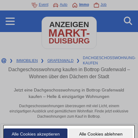
Event
Auto
Immo
Job
ANZEIGEN
MARKT-
DUISBURG
DACHGESCHOSSWOHNUNG-
❯
IMMOBILIEN
❯
GRAFENWALD
❯
KAUFEN
Dachgeschosswohnung kaufen in Bottrop Grafenwald –
Wohnen über den Dächern der Stadt
Jetzt eine Dachgeschosswohnung in Bottrop Grafenwald
kaufen – Helle & einzigartige Wohnungen
Dachgeschosswohnungen überzeugen mit viel Licht, einem
einzigartigen Ausblick und gemütlichem Wohnflair. Finde jetzt exklusive
Dachwohnungen zum Kauf in Bottrop.
Leider konnten wir derzeit keine passenden Objekte finden. Schauen Sie
Alle Cookies akzeptieren
Alle Cookies ablehnen
bald wieder vorbei!